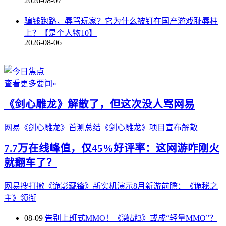
2026-08-07
骗钱跑路，辱骂玩家？它为什么被钉在国产游戏耻辱柱
上？【是个人物10】
2026-08-06
查看更多要闻»
《剑心雕龙》解散了，但这次没人骂网易
网易《剑心雕龙》首测总结
《剑心雕龙》项目宣布解散
7.7万在线峰值，仅45%好评率：这网游咋刚火
就翻车了？
网易搜打撤《诡影藏锋》新实机演示
8月新游前瞻：《诡秘之
主》领衔
08-09
告别上班式MMO！《激战3》或成“轻量MMO”？