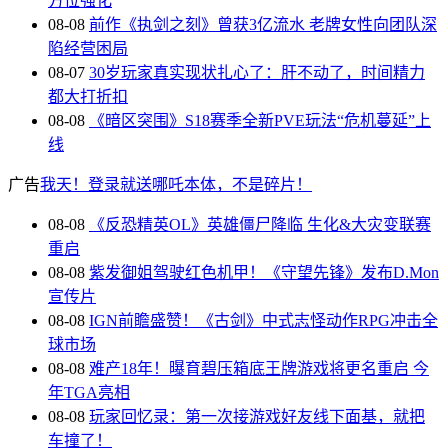
方位强化
08-08
前作《执剑之刻》曾获3亿流水 老牌女性向团队深
陷经营困局
08-07
30岁玩家真实现状扎心了：肝不动了，时间精力
都大打折扣
08-08
《暗区突围》S18赛季全新PVE玩法“危机蔓延”上
线
广告
我天！登录就送哪吒本体，不是碎片！
08-08
《反恐精英OL》英雄僵尸降临 生化&大灾变联赛
重启
08-08
紫发御姐驾驶红色机甲！《守望先锋》发布D.Mon
宣传片
08-08
IGN前瞻盛赞！《古剑》中式志怪动作RPG冲击全
球市场
08-08
难产18年！曝育碧压箱底王牌游戏将更名重启 今
年TGA亮相
08-08
玩家回忆录：第一次接游戏好友线下面基，就把
车撞了！