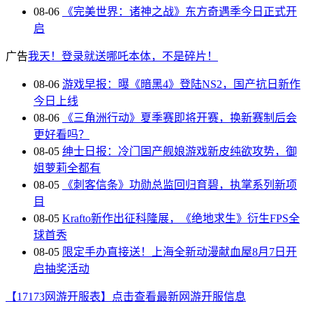
08-06
《完美世界：诸神之战》东方奇遇季今日正式开
启
广告
我天！登录就送哪吒本体，不是碎片！
08-06
游戏早报：曝《暗黑4》登陆NS2，国产抗日新作
今日上线
08-06
《三角洲行动》夏季赛即将开赛，换新赛制后会
更好看吗？
08-05
绅士日报：冷门国产舰娘游戏新皮纯欲攻势，御
姐萝莉全都有
08-05
《刺客信条》功勋总监回归育碧，执掌系列新项
目
08-05
Krafto新作出征科隆展，《绝地求生》衍生FPS全
球首秀
08-05
限定手办直接送！上海全新动漫献血屋8月7日开
启抽奖活动
【17173网游开服表】点击查看最新网游开服信息