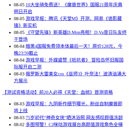
08-05
10大坐骑免费送！《魔兽世界》国服21周年庆典
明日开启
08-05
游戏早报：腾讯《天堂M》开测，网易《诡影藏
锋》新实机
08-05
《守望先锋》新英雄D.Mon亮相！D.Va昔日队友终
于登场
08-04
暗黑4国服免费领本体最后一天！原价128元，今
晚23:59截止
08-04
游戏早报：外媒盛赞《抵抗者》 冒险岛怀旧服国
际服开启二测
08-03
俄罗斯大雷美女cos《巫师3》叶奈法！波涛汹涌大
方展示
【测试资格活动】前20人必得《天堂：血统》首测资格
08-03
游戏早报：九阴新作细节曝光，粉丝自制魔兽即
将上线
08-03
75岁初代“神奇女侠”晒沐浴照 网友感叹颜值冻龄
08-02
多图预警！CJ咪咕游戏展台高颜值游戏角色全捕