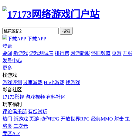
搜索
下载APP
登录
要闻
新游戏
游戏测试表
排行榜
网游新服
怀旧频道
页游
开服
发号中心
更多
找游戏
游戏评测
过审游戏
H5小游戏
找游戏
影音社区
17173影视
游戏视频
有料社区
玩家福利
评论俱乐部
有偿试玩
热门
新游戏
页游
动作RPG
开放世界RPG
经典MMO
射击
策
略类
二次元
专区A-Z