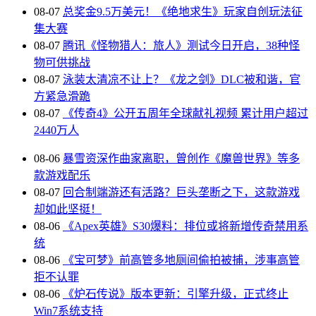
08-07
总奖金9.5万美元！《绝地求生》玩家自创玩法征
集大赛
08-07
腾讯《怪物猎人：旅人》测试今日开启，38种怪
物可供挑战
08-07
泳装太清凉不让上？《龙之剑》DLC被和谐，官
方紧急滑跪
08-07
《传奇4》公开五周年全球献礼视频 累计用户超过
2440万人
08-06
暴雪资深作曲家离职，曾创作《魔兽世界》等多
款游戏配乐
08-07
回合制端游还有活路？巨头垄断之下，这款游戏
却如此坚挺！
08-06
《Apex英雄》S30爆料：排位或将新增传奇禁用系
统
08-06
《宝可梦》前高管多地厕间偷拍被捕，涉事高管
拒不认罪
08-06
《炉石传说》版本更新：引擎升级，正式终止
Win7系统支持