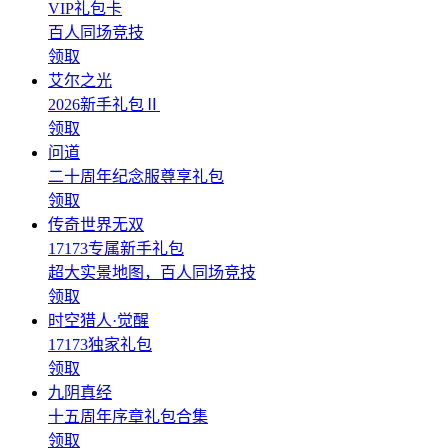
VIP礼包卡
百人同场竞技
领取
艾尔之光
2026新手礼包Ⅱ
领取
问道
二十周年纪念服尊享礼包
领取
传奇世界无双
17173专属新手礼包
超大实景地图，百人同场竞技
领取
时空猎人·觉醒
17173独家礼包
领取
九阴真经
十五周年序章礼包合集
领取