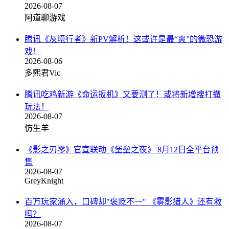
2026-08-07
阿道聊游戏
腾讯《灰境行者》新PV解析！这或许是最“爽”的微恐游
戏！
2026-08-06
多熙君Vic
腾讯吃鸡新游《命运扳机》又要测了！或将新增搜打撤
玩法！
2026-08-07
仿生羊
《影之刃零》官宣联动《堡垒之夜》 8月12日全平台预
售
2026-08-07
GreyKnight
百万玩家涌入，口碑却"褒贬不一" 《雾影猎人》还有救
吗？
2026-08-07