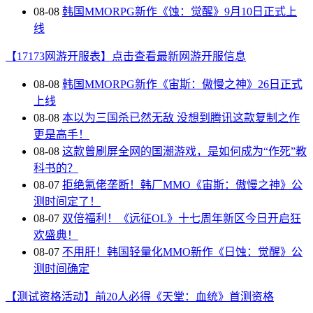
08-08
韩国MMORPG新作《蚀：觉醒》9月10日正式上
线
【17173网游开服表】点击查看最新网游开服信息
08-08
韩国MMORPG新作《宙斯：傲慢之神》26日正式
上线
08-08
本以为三国杀已然无敌 没想到腾讯这款复制之作
更是高手！
08-08
这款曾刷屏全网的国潮游戏，是如何成为“作死”教
科书的？
08-07
拒绝氪佬垄断！韩厂MMO《宙斯：傲慢之神》公
测时间定了！
08-07
双倍福利！《远征OL》十七周年新区今日开启狂
欢盛典！
08-07
不用肝！韩国轻量化MMO新作《日蚀：觉醒》公
测时间确定
【测试资格活动】前20人必得《天堂：血统》首测资格