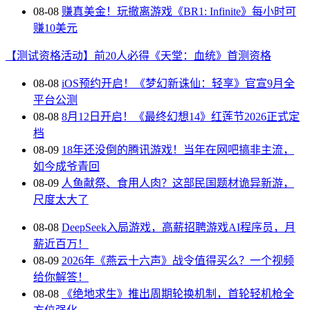
08-08
赚真美金！玩撤离游戏《BR1: Infinite》每小时可
赚10美元
【测试资格活动】前20人必得《天堂：血统》首测资格
08-08
iOS预约开启！《梦幻新诛仙：轻享》官宣9月全
平台公测
08-08
8月12日开启！《最终幻想14》红莲节2026正式定
档
08-09
18年还没倒的腾讯游戏！当年在网吧搞非主流，
如今成爷青回
08-09
人鱼献祭、食用人肉？这部民国题材诡异新游，
尺度太大了
08-08
DeepSeek入局游戏，高薪招聘游戏AI程序员，月
薪近百万！
08-09
2026年《燕云十六声》战令值得买么？一个视频
给你解答！
08-08
《绝地求生》推出周期轮换机制，首轮轻机枪全