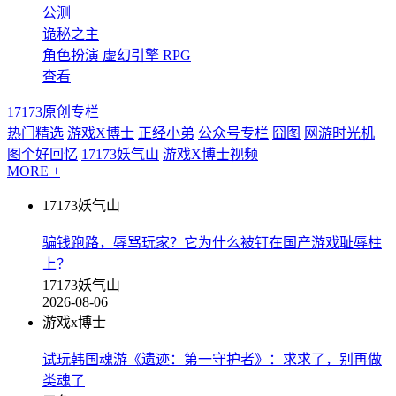
公测
诡秘之主
角色扮演
虚幻引擎
RPG
查看
17173原创专栏
热门精选
游戏X博士
正经小弟
公众号专栏
囧图
网游时光机
图个好回忆
17173妖气山
游戏X博士视频
MORE +
17173妖气山
骗钱跑路，辱骂玩家？它为什么被钉在国产游戏耻辱柱
上？
17173妖气山
2026-08-06
游戏x博士
试玩韩国魂游《遗迹：第一守护者》：求求了，别再做
类魂了