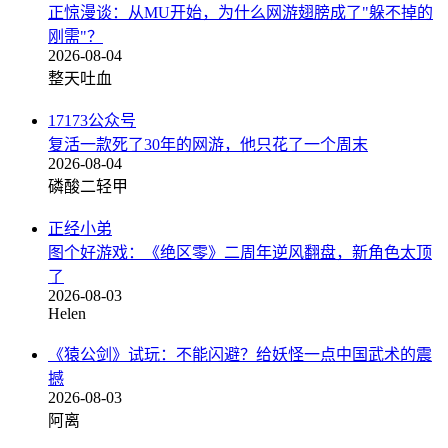
正惊漫谈：从MU开始，为什么网游翅膀成了"躲不掉的
刚需"？
2026-08-04
整天吐血
17173公众号
复活一款死了30年的网游，他只花了一个周末
2026-08-04
磷酸二轻甲
正经小弟
图个好游戏：《绝区零》二周年逆风翻盘，新角色太顶
了
2026-08-03
Helen
《猿公剑》试玩：不能闪避？给妖怪一点中国武术的震
撼
2026-08-03
阿离