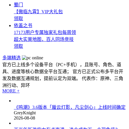
蜀门
【傲临九霄】VIP大礼包
领取
依盖之书
17173用户专属独家礼包每周领
超大实景地图，百人同场竞技
领取
多端精选
官方已上线多个设备平台（PC+手机），且账号、角色、道
具、进度等核心数据全平台互通； 官方已正式公布多平台开
发及数据互通规划，提前认定为双端。 代表作：原神、三角
洲行动、异环
MORE +
《鸣潮》3.6版本「蜃云灯影，凡尘剑心」上线时间确定
GreyKnight
2026-08-08