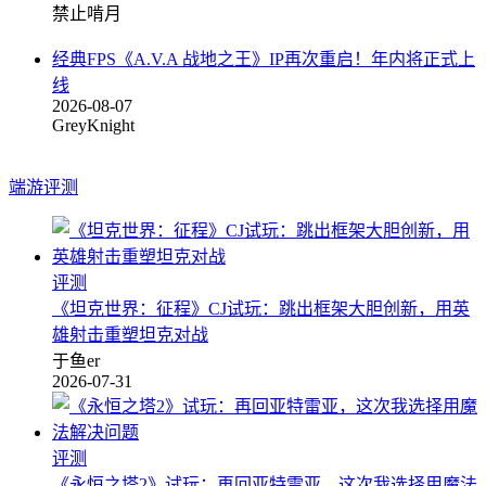
禁止啃月
经典FPS《A.V.A 战地之王》IP再次重启！年内将正式上
线
2026-08-07
GreyKnight
端游评测
评测
《坦克世界：征程》CJ试玩：跳出框架大胆创新，用英
雄射击重塑坦克对战
于鱼er
2026-07-31
评测
《永恒之塔2》试玩：再回亚特雷亚，这次我选择用魔法