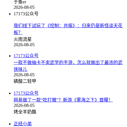
于鱼er
2026-08-05
17173公众号
我们线下试玩了《控制：共振》：归来仍是新怪谈天花
板？
火雨流星
2026-08-05
17173公众号
一款不做抽卡不卖武学的手游，怎么就做出了最浓的武
侠味儿
2026-08-05
磷酸二轻甲
17173公众号
网易做了一款“吃打撤”？新游《雾海之下》首曝！
2026-08-05
烤全羊奶酪
正经小弟