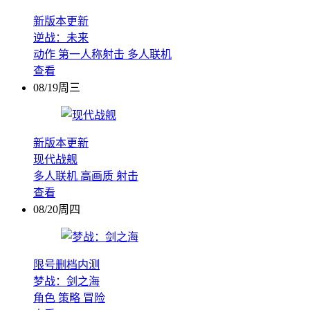
新版本更新
逆战：未来
动作
第一人称射击
多人联机
查看
08/19周三
新版本更新
现代战舰
多人联机
高画质
射击
查看
08/20周四
限号删档内测
梦战：剑之海
角色
策略
冒险