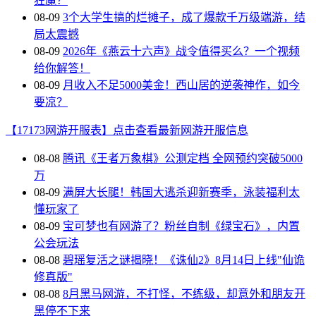
狂魔？
08-09
3个大学生搞的烂摊子，成了爆款千万级端游，结
局太震撼
08-09
2026年《燕云十六声》战令值得买么？一个视频
给你解答！
08-09
月收入不足5000美金！西山居的逆袭神作，如今
要凉？
【17173网游开服表】点击查看最新网游开服信息
08-08
腾讯《王者万象棋》公测定档 全网预约突破5000
万
08-09
满屏大长腿！韩国大逃杀迎新赛季，泳装福利太
懂玩家了
08-09
宝可梦也有网游了？粉丝自制《绿宝石》，内置
公会玩法
08-08
碧瑶复活之谜揭晓！《诛仙2》8月14日上线"仙诡
修真版"
08-08
8月黑马网游，不打怪，不练级，却意外和朋友开
黑停不下来