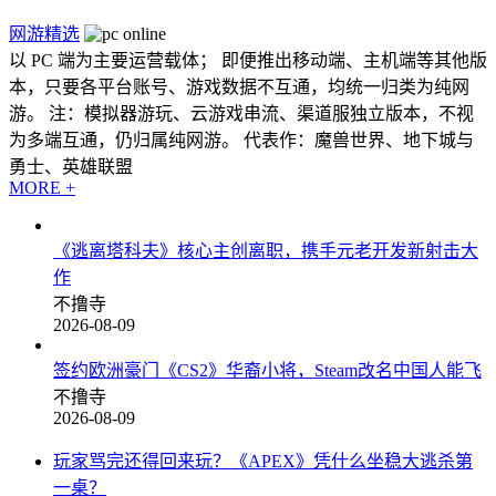
网游精选
以 PC 端为主要运营载体； 即便推出移动端、主机端等其他版
本，只要各平台账号、游戏数据不互通，均统一归类为纯网
游。 注：模拟器游玩、云游戏串流、渠道服独立版本，不视
为多端互通，仍归属纯网游。 代表作：魔兽世界、地下城与
勇士、英雄联盟
MORE +
《逃离塔科夫》核心主创离职，携手元老开发新射击大
作
不撸寺
2026-08-09
签约欧洲豪门《CS2》华裔小将，Steam改名中国人能飞
不撸寺
2026-08-09
玩家骂完还得回来玩？《APEX》凭什么坐稳大逃杀第
一桌？