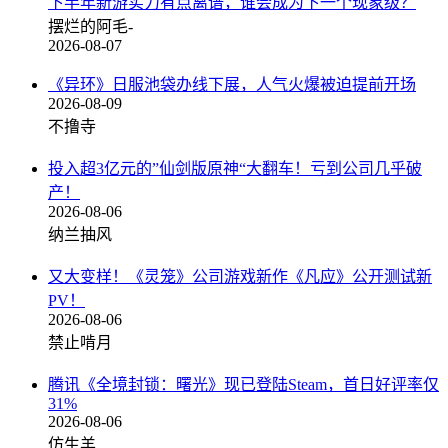
下半年新游实力有点离谱，谁会成为下一个现象级？
摆烂的阿毛-
2026-08-07
《异环》日服池袋办线下展，人气火爆被迫提前开场
2026-08-09
不撸寺
投入超3亿元的”仙剑版原神“大翻车！亏到公司几乎破
产！
2026-08-06
纳兰抽风
又大变样！《灵笼》公司游戏新作《凡应》公开测试新
PV！
2026-08-06
禁止啃月
腾讯《全境封锁：曙光》现已登陆Steam，首日好评率仅
31%
2026-08-06
仿生羊