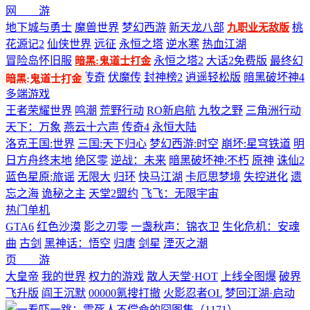
网 游
地下城与勇士
魔兽世界
梦幻西游
新天龙八部
桃
九职业无敌版
花源记2
仙侠世界
远征
永恒之塔
逆水寒
热血江湖
冒险岛怀旧服
永恒之塔2
大话2免费版
最终幻
暗黑:鬼道士打金
想14
剑网3
热血传奇
伏魔传
封神榜2
逍遥轻松版
暗黑破坏神4
多端游戏
王者荣耀世界
鸣潮
荒野行动
RO新启航
九牧之野
三角洲行动
天下：万象
燕云十六声
传奇4
永恒大陆
洛克王国:世界
三国:天下归心
梦幻西游:时空
崩坏:星穹铁道
明
日方舟终末地
绝区零
逆战：未来
暗黑破坏神:不朽
原神
诛仙2
蓝色星原:旅谣
无限大
归环
快马江湖
卡厄思梦境
失控进化
遗
忘之海
诡秘之主
天堂2盟约
飞飞：无限宇宙
热门单机
GTA6
红色沙漠
影之刃零
一盏秋声：锦衣卫
生化危机：安魂
曲
古剑
黑神话：悟空
归唐
剑星
湮灭之潮
页 游
大皇帝
我的世界
权力的游戏
散人天堂·HOT
上线全图爆
破界
飞升版
阎王沉默
00000氪搜打撤
火影忍者OL
梦回江湖·启动