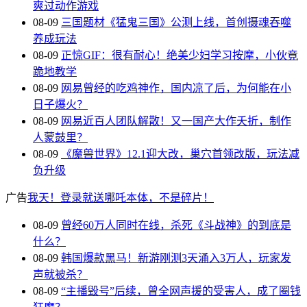
爽过动作游戏
08-09
三国题材《猛鬼三国》公测上线，首创摄魂吞噬
养成玩法
08-09
正惊GIF：很有耐心！绝美少妇学习按摩，小伙竟
跪地教学
08-09
网易曾经的吃鸡神作，国内凉了后，为何能在小
日子爆火？
08-09
网易近百人团队解散！又一国产大作夭折，制作
人蒙鼓里？
08-09
《魔兽世界》12.1迎大改，巢穴首领改版，玩法减
负升级
广告
我天！登录就送哪吒本体，不是碎片！
08-09
曾经60万人同时在线，杀死《斗战神》的到底是
什么？
08-09
韩国爆款黑马！新游刚测3天涌入3万人，玩家发
声就被杀？
08-09
“主播毁号”后续，曾全网声援的受害人，成了圈钱