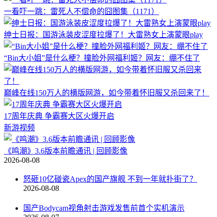
一看吓一跳：雷死人不偿命的囧图集（1171）
绅士日报：国游泳装皮涩度拉爆了！大雷熟女上演蒙眼play
“Bin大小姐”是什么梗？撞脸外网福利姬？网友：绷不住了
巅峰在线150万人的横版网游，如今带着怀旧服又杀回来了！
17周年庆典 争霸赛大区火爆开启
新游视频
《鸣潮》3.6版本前瞻通讯 | 回顾影像
2026-08-08
怒砸10亿碰瓷Apex的国产旗舰 不到一年就扑街了？
2026-08-08
国产Bodycam视角射击游戏发售前首个实机演示