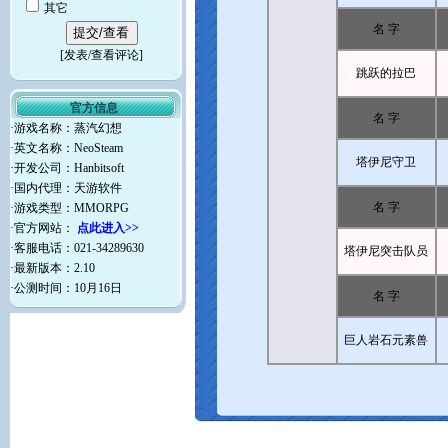
其它
名 字
[
发表/查看评论
]
跳跃的拉巴
官方信息
名 字
·游戏名称：蒸汽幻想
·英文名称：NeoSteam
塔伊尼守卫
·开发公司：Hanbitsoft
·国内代理：天游软件
名 字
·游戏类型：MMORPG
·官方网站：
点此进入>>
·客服电话：021-34289630
塔伊尼突击队员
·最新版本：2.10
·公测时间：10月16日
名 字
巨人岩石元素兽