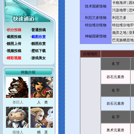
卡格海岸
|
因
技术国家怪物
污染地带
|
悲
利厄兰多怪物
利厄兰多
特拉维尔怪物
特拉维尔地牢
·
积分投稿
·
普通投稿
抛弃之地
|
亚
神秘国家怪物
·
截图投稿
·
截图欣赏
巴克族栖息地
·
靓照上传
·
靓照欣赏
·
视频投稿
·
壁纸下载
出现地区
·
精彩视频
·
游戏美女
名 字
种族介绍
岩石元素兽
名 字
兽巨人
人 类
岩石元素兽
名 字
奥术元素兽
猿矮人
精 灵