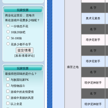
名 字
玩家投票
商业化运营后， 您每月
奥术元素兽
将在游戏中花费多少钱呢？
一分钱也不花
名 字
10块20块吧
50-100块
塔伊尼射手
花多少都不在乎
名 字
[
发表/查看评论
]
塔伊尼射手
痛苦之地
玩家投票
名 字
最值得您回味的是什么？
与敌国玩家PK
塔伊尼神射手
与怪物战斗
游戏中的友情爱情
名 字
游戏中美丽的风景
以上全是
塔伊尼神射手