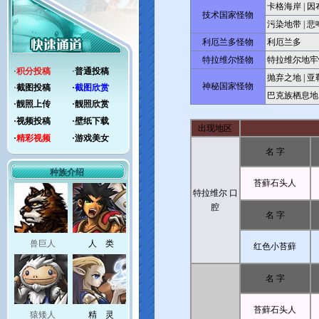
卡格海岸
|
因
技术国家怪物
污染地带
|
悲
利厄兰多怪物
利厄兰多
特拉维尔怪物
特拉维尔地牢
·
积分投稿
·
普通投稿
抛弃之地
|
亚
神秘国家怪物
·
截图投稿
·
截图欣赏
巴克族栖息地
·
靓照上传
·
靓照欣赏
·
视频投稿
·
壁纸下载
出现地区
·
精彩视频
·
游戏美女
名 字
种族介绍
苔蘚石头人
特拉维尔 口
腔
名 字
兽巨人
人 类
红色小苔蘚
名 字
苔蘚石头人
猿矮人
精 灵