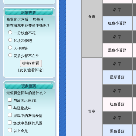
名 字
玩家投票
食道
商业化运营后， 您每月
红色小苔蘚
将在游戏中花费多少钱呢？
一分钱也不花
名 字
10块20块吧
50-100块
黑色小苔蘚
花多少都不在乎
名 字
[
发表/查看评论
]
星形苔蘚
玩家投票
名 字
最值得您回味的是什么？
与敌国玩家PK
红色苔蘚
与怪物战斗
胃室
游戏中的友情爱情
名 字
游戏中美丽的风景
以上全是
黑色苔蘚