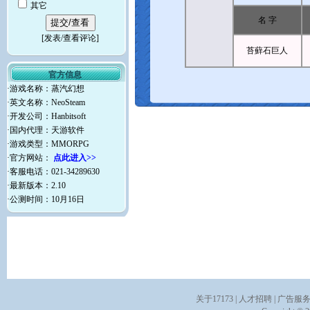
其它
名 字
[
发表/查看评论
]
苔蘚石巨人
官方信息
·游戏名称：蒸汽幻想
·英文名称：NeoSteam
·开发公司：Hanbitsoft
·国内代理：天游软件
·游戏类型：MMORPG
·官方网站：
点此进入>>
·客服电话：021-34289630
·最新版本：2.10
·公测时间：10月16日
关于17173
|
人才招聘
|
广告服