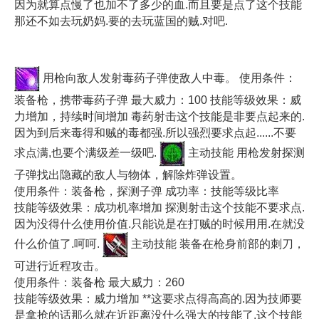
因为就算点慢了也加不了多少的血.而且要是点了这个技能
那还不如去玩奶妈.要的去玩蓝国的贼.对吧.
用枪向敌人发射毒药子弹使敌人中毒。 使用条件：
装备枪，携带毒药子弹 最大威力：100 技能等级效果：威
力增加，持续时间增加 毒药射击这个技能是非要点起来的.
因为到后来毒得和贼的毒都强.所以强烈要求点起......不要
求点满,也要个满级差一级吧.
主动技能 用枪发射探测
子弹找出隐藏的敌人与物体，解除炸弹设置。
使用条件：装备枪，探测子弹 成功率：技能等级比率
技能等级效果：成功机率增加 探测射击这个技能不要求点.
因为没得什么使用价值.只能说是在打贼的时候用用.在就没
什么价值了.呵呵.
主动技能 装备在枪身前部的刺刀，
可进行近程攻击。
使用条件：装备枪 最大威力：260
技能等级效果：威力增加 **这要求点得高高的.因为技师要
是拿抢的话那么就在近距离没什么强大的技能了.这个技能