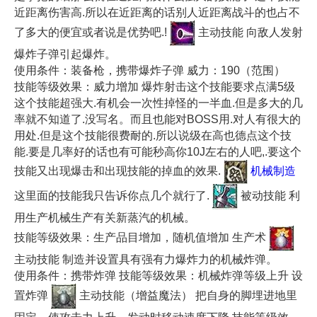
近距离伤害高.所以在近距离的话别人近距离战斗的也占不
了多大的便宜或者说是优势吧.!
主动技能 向敌人发射
爆炸子弹引起爆炸。
使用条件：装备枪，携带爆炸子弹 威力：190（范围）
技能等级效果：威力增加 爆炸射击这个技能要求点满5级
这个技能超强大.有机会一次性掉怪的一半血.但是多大的几
率就不知道了.没写名。而且也能对BOSS用.对人有很大的
用处.但是这个技能很费耐的.所以说级在高也德点这个技
能.要是几率好的话也有可能秒高你10J左右的人吧,.要这个
技能又出现爆击和出现技能的掉血的效果.
机械制造
这里面的技能我只告诉你点几个就行了.
被动技能 利
用生产机械生产有关新蒸汽的机械。
技能等级效果：生产品目增加，随机值增加 生产术
主动技能 制造并设置具有强有力爆炸力的机械炸弹。
使用条件：携带炸弹 技能等级效果：机械炸弹等级上升 设
置炸弹
主动技能（增益魔法） 把自身的脚埋进地里