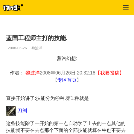
专区_《蒸汽幻想》
>
技师
>
正文
蓝国工程师主打的技能.
2008-06-26
黎波洋
蒸汽幻想:
作者：
黎波洋
2008年06月26日 20:32:18
【
我要投稿
】
【
专区首页
】
直接开始讲了:技能分为④种.第1.种就是
刀剑
这些技能除了一开始的第一点自动学了上去的一点其他的
技能就不要在去点那个下面的全部技能就算在牛也不要去