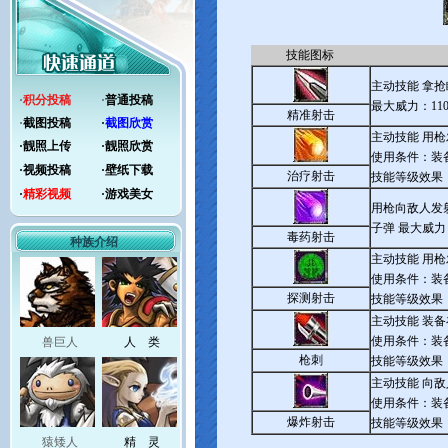
技能图标
主动技能 拿
·
积分投稿
·
普通投稿
最大威力：11
精准射击
·
截图投稿
·
截图欣赏
主动技能 用
·
靓照上传
·
靓照欣赏
使用条件：装
·
视频投稿
·
壁纸下载
治疗射击
技能等级效果
·
精彩视频
·
游戏美女
用枪向敌人发
子弹 最大威力
毒药射击
种族介绍
主动技能 用
使用条件：装
探测射击
技能等级效果
主动技能 装
使用条件：装备
兽巨人
人 类
枪刺
技能等级效果
主动技能 向
使用条件：装备
爆炸射击
技能等级效果
猿矮人
精 灵