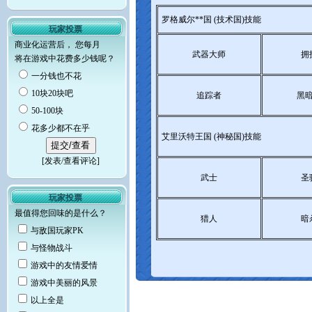
罗格威尔**国 (技术国)技能
玩家投票
商业化运营后， 您每月
武器大师
拥
将在游戏中花费多少钱呢？
一分钱也不花
10块20块吧
追踪者
黑
50-100块
花多少都不在乎
艾里沃特王国 (神秘国)技能
[
发表/查看评论
]
武士
圣
玩家投票
最值得您回味的是什么？
猎人
暗
与敌国玩家PK
与怪物战斗
游戏中的友情爱情
游戏中美丽的风景
以上全是