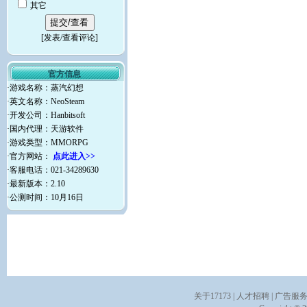
其它
[
发表/查看评论
]
官方信息
·游戏名称：蒸汽幻想
·英文名称：NeoSteam
·开发公司：Hanbitsoft
·国内代理：天游软件
·游戏类型：MMORPG
·官方网站：
点此进入>>
·客服电话：021-34289630
·最新版本：2.10
·公测时间：10月16日
关于17173
|
人才招聘
|
广告服