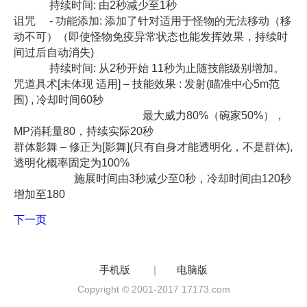
持续时间: 由2秒减少至1秒
诅咒 - 功能添加: 添加了针对适用于怪物的无法移动（移
动不可）（即使怪物免疫异常状态也能发挥效果，持续时
间过后自动消失)
持续时间: 从2秒开始 11秒为止随技能级别增加。
咒道具术[未体现 适用] – 技能效果 : 发射(瞄准中心5m范
围) , 冷却时间60秒
最大威力80%（碗家50%），
MP消耗量80，持续实际20秒
群体影舞 – 修正为[影舞](只有自身才能透明化，不是群体),
透明化概率固定为100%
施展时间由3秒减少至0秒，冷却时间由120秒
增加至180
下一页
手机版
|
电脑版
Copyright © 2001-2017 17173.com