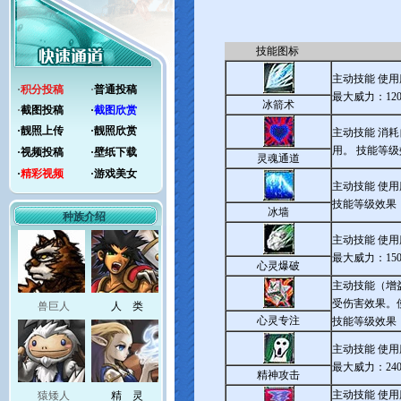
技能图标
主动技能 使
·
积分投稿
·
普通投稿
最大威力：12
冰箭术
·
截图投稿
·
截图欣赏
·
靓照上传
·
靓照欣赏
主动技能 消
用。 技能等
·
视频投稿
·
壁纸下载
灵魂通道
·
精彩视频
·
游戏美女
主动技能 使用
技能等级效果
冰墙
种族介绍
主动技能 使
最大威力：15
心灵爆破
主动技能（增
受伤害效果。
兽巨人
人 类
心灵专注
技能等级效果
主动技能 使
最大威力：24
精神攻击
主动技能 使
猿矮人
精 灵