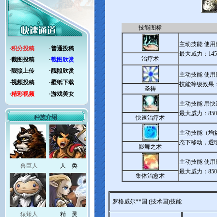
技能图标
主动技能 使
·
积分投稿
·
普通投稿
最大威力：14
治疗术
·
截图投稿
·
截图欣赏
·
靓照上传
·
靓照欣赏
主动技能 使
·
视频投稿
·
壁纸下载
技能等级效果
圣祷
·
精彩视频
·
游戏美女
主动技能 用
最大威力：85
种族介绍
快速治疗术
主动技能（增
态下移动，透
影舞之术
主动技能 使
兽巨人
人 类
最大威力：85
集体治愈术
罗格威尔**国 (技术国)技能
猿矮人
精 灵