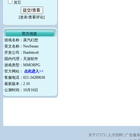
其它
[
发表/查看评论
]
官方信息
·游戏名称：蒸汽幻想
·英文名称：NeoSteam
·开发公司：Hanbitsoft
·国内代理：天游软件
·游戏类型：MMORPG
·官方网站：
点此进入>>
·客服电话：021-34289630
·最新版本：2.10
·公测时间：10月16日
关于17173
|
人才招聘
|
广告服