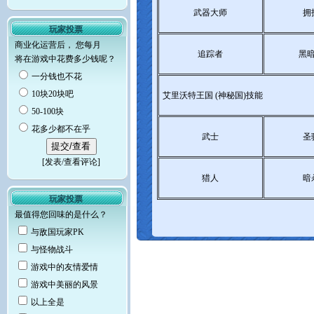
武器大师
拥
玩家投票
商业化运营后， 您每月
追踪者
黑
将在游戏中花费多少钱呢？
一分钱也不花
10块20块吧
艾里沃特王国 (神秘国)技能
50-100块
花多少都不在乎
武士
圣
[
发表/查看评论
]
猎人
暗
玩家投票
最值得您回味的是什么？
与敌国玩家PK
与怪物战斗
游戏中的友情爱情
游戏中美丽的风景
以上全是