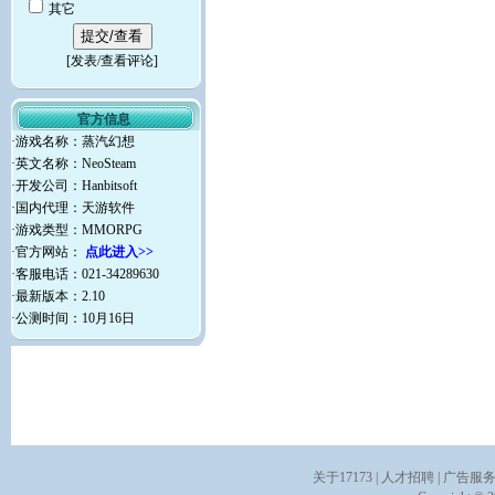
其它
[
发表/查看评论
]
官方信息
·游戏名称：蒸汽幻想
·英文名称：NeoSteam
·开发公司：Hanbitsoft
·国内代理：天游软件
·游戏类型：MMORPG
·官方网站：
点此进入>>
·客服电话：021-34289630
·最新版本：2.10
·公测时间：10月16日
关于17173
|
人才招聘
|
广告服