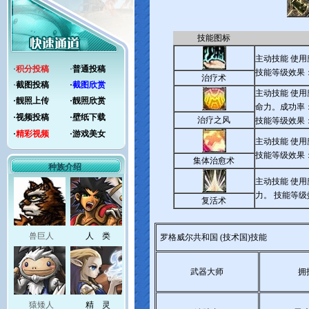
技能图标
主动技能 使用
·
积分投稿
·
普通投稿
技能等级效果
治疗术
·
截图投稿
·
截图欣赏
主动技能 使
·
靓照上传
·
靓照欣赏
命力。成功率：
·
视频投稿
·
壁纸下载
治疗之风
技能等级效果
·
精彩视频
·
游戏美女
主动技能 使用
技能等级效果
集体治愈术
种族介绍
主动技能 使
力。 技能等
复活术
兽巨人
人 类
罗格威尔共和国 (技术国)技能
武器大师
拥
猿矮人
精 灵