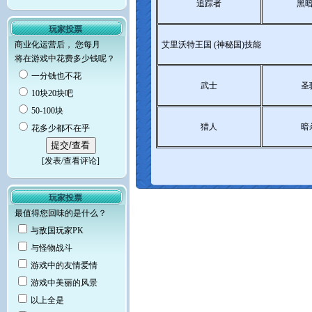
追踪者
黑
玩家投票
商业化运营后， 您每月
艾里沃特王国 (神秘国)技能
将在游戏中花费多少钱呢？
一分钱也不花
武士
圣
10块20块吧
50-100块
猎人
暗
花多少都不在乎
[
发表/查看评论
]
玩家投票
最值得您回味的是什么？
与敌国玩家PK
与怪物战斗
游戏中的友情爱情
游戏中美丽的风景
以上全是