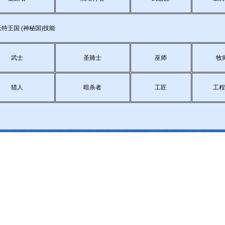
特王国 (神秘国)技能
武士
圣骑士
巫师
牧
猎人
暗杀者
工匠
工程