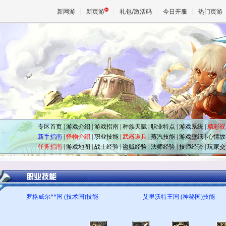
新网游
新页游
礼包/激活码
今日开服
热门页游
魔兽
天堂
王权与
专区首页
|
游戏介绍
|
游戏指南
|
种族天赋
|
职业特点
|
游戏系统
|
精彩视
新手指南
|
怪物介绍
|
职业技能
|
武器道具
|
蒸汽技能
|
游戏壁纸
|
心情故
任务指南
|
游戏地图
|
战士经验
|
盗贼经验
|
法师经验
|
技师经验
|
玩家交
罗格威尔**国 (技术国)技能
艾里沃特王国 (神秘国)技能