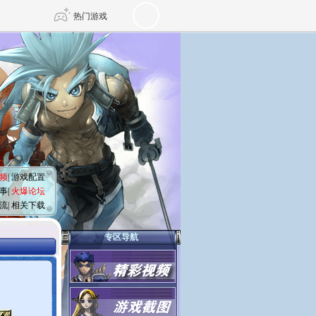
热门游戏
DNF
传奇4
剑网3旗舰版
新天龙八部
自由
诛仙世界
仙剑世界
频
|
游戏配置
事
|
火爆论坛
流
|
相关下载
专区导航