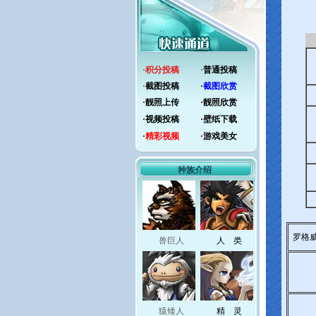
·
积分投稿
·
普通投稿
·
截图投稿
·
截图欣赏
·
靓照上传
·
靓照欣赏
·
视频投稿
·
壁纸下载
·
精彩视频
·
游戏美女
种族介绍
罗格威
兽巨人
人 类
猿矮人
精 灵