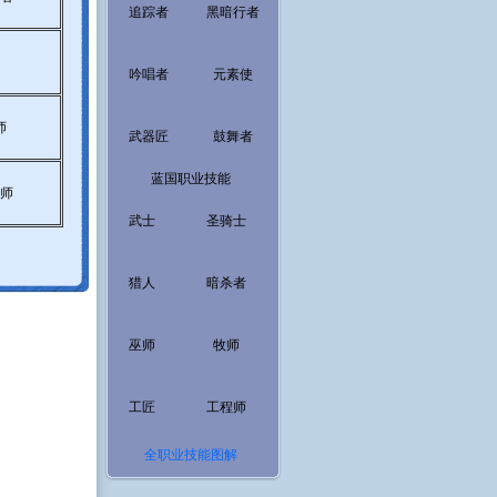
追踪者
黑暗行者
吟唱者
元素使
师
武器匠
鼓舞者
蓝国职业技能
师
武士
圣骑士
猎人
暗杀者
巫师
牧师
工匠
工程师
全职业技能图解