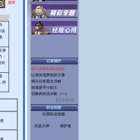
盾牌
功
除该
增
近身
力：
记者稿件
时间
·
蒸汽体验型测试报告
·
让我实现梦想的力量
凝
·
佣兵任务图文详解
，持
·
游戏新手小贴士
·
召唤师的流水帐（一）
[
更多稿件
]
职业技能
红国职业技能
使
武器大师
拥护者
者