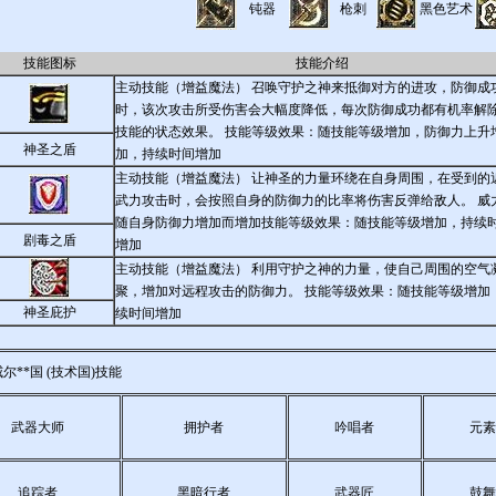
钝器
枪刺
黑色艺术
技能图标
技能介绍
主动技能（增益魔法） 召唤守护之神来抵御对方的进攻，防御成
时，该次攻击所受伤害会大幅度降低，每次防御成功都有机率解
技能的状态效果。 技能等级效果：随技能等级增加，防御力上升
神圣之盾
加，持续时间增加
主动技能（增益魔法） 让神圣的力量环绕在自身周围，在受到的
武力攻击时，会按照自身的防御力的比率将伤害反弹给敌人。 威
随自身防御力增加而增加技能等级效果：随技能等级增加，持续
剧毒之盾
增加
主动技能（增益魔法） 利用守护之神的力量，使自己周围的空气
聚，增加对远程攻击的防御力。 技能等级效果：随技能等级增加
神圣庇护
续时间增加
尔**国 (技术国)技能
武器大师
拥护者
吟唱者
元素
追踪者
黑暗行者
武器匠
鼓舞