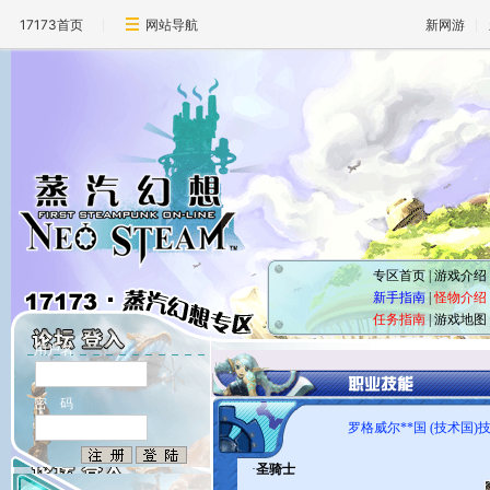
17173首页
网站导航
新网游
专区首页
|
游戏介绍
新手指南
|
怪物介绍
任务指南
|
游戏地图
用户名
密 码
罗格威尔**国 (技术国)
·
圣骑士