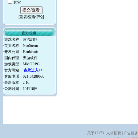
其它
[
发表/查看评论
]
官方信息
·游戏名称：蒸汽幻想
·英文名称：NeoSteam
·开发公司：Hanbitsoft
·国内代理：天游软件
·游戏类型：MMORPG
·官方网站：
点此进入>>
·客服电话：021-34289630
·最新版本：2.10
·公测时间：10月16日
关于17173
|
人才招聘
|
广告服