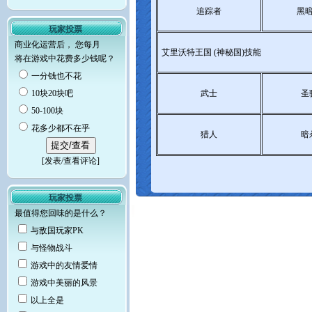
追踪者
黑
玩家投票
商业化运营后， 您每月
艾里沃特王国 (神秘国)技能
将在游戏中花费多少钱呢？
一分钱也不花
10块20块吧
武士
圣
50-100块
花多少都不在乎
猎人
暗
[
发表/查看评论
]
玩家投票
最值得您回味的是什么？
与敌国玩家PK
与怪物战斗
游戏中的友情爱情
游戏中美丽的风景
以上全是