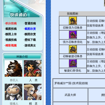
技能图标
主动技能 召
·
积分投稿
·
普通投稿
技能等级效果
召唤强力召唤兽
·
截图投稿
·
截图欣赏
主动技能（增
·
靓照上传
·
靓照欣赏
防御力上升。
·
视频投稿
·
壁纸下载
强力召唤兽强化
加，防御力上
·
精彩视频
·
游戏美女
主动技能 召
技能等级效果
召唤敏捷召唤兽
种族介绍
主动技能（增
防御力上升。
敏捷幻兽强化
加，防御力上
兽巨人
人 类
罗格威尔**国 (技术国)技能
武器大师
拥
猿矮人
精 灵