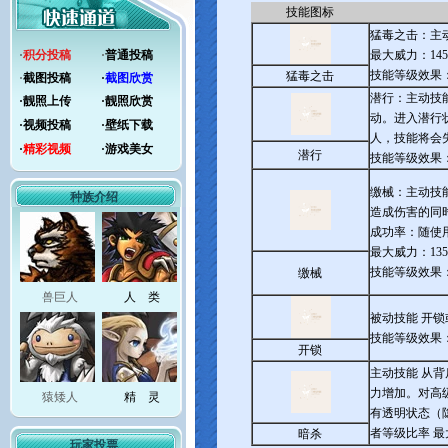
技能图标
猛毒之击：主
·
积分投稿
·
普通投稿
最大威力：145
技能等级效果
猛毒之击
·
截图投稿
·
截图欣赏
潜行：主动技
·
靓照上传
·
靓照欣赏
动。进入潜行
·
视频投稿
·
壁纸下载
人，技能将会
·
精彩视频
·
游戏美女
潜行
技能等级效果
缴械：主动技
种族介绍
造成伤害的同
成功率：随使
最大威力：135
技能等级效果
缴械
兽巨人
人 类
被动技能 开
技能等级效果
开锁
主动技能 从
力增加。对高
猿矮人
精 灵
有透明状态（
者等级比率 
暗杀
玩家投票