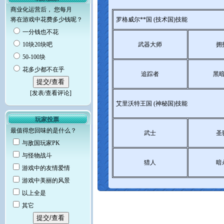
商业化运营后， 您每月
将在游戏中花费多少钱呢？
罗格威尔**国 (技术国)技能
一分钱也不花
10块20块吧
武器大师
拥
50-100块
花多少都不在乎
追踪者
黑
[
发表/查看评论
]
艾里沃特王国 (神秘国)技能
玩家投票
最值得您回味的是什么？
武士
圣
与敌国玩家PK
与怪物战斗
猎人
暗
游戏中的友情爱情
游戏中美丽的风景
以上全是
其它