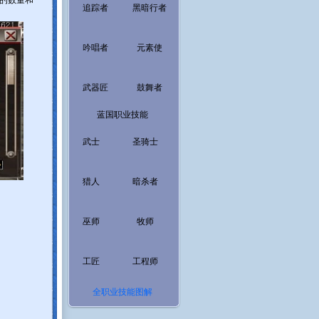
品的数量和
追踪者
黑暗行者
吟唱者
元素使
武器匠
鼓舞者
蓝国职业技能
武士
圣骑士
猎人
暗杀者
巫师
牧师
工匠
工程师
全职业技能图解