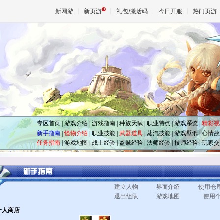
新网游
新页游
礼包/激活码
今日开服
热门页游
魔兽
天堂
王权与
专区首页
|
游戏介绍
|
游戏指南
|
种族天赋
|
职业特点
|
游戏系统
|
精彩视
新手指南
|
怪物介绍
|
职业技能
|
武器道具
|
蒸汽技能
|
游戏壁纸
|
心情故
任务指南
|
游戏地图
|
战士经验
|
盗贼经验
|
法师经验
|
技师经验
|
玩家交
建立人物
界面介绍
使用仓
退出组队
游戏地图
使用
个人商店