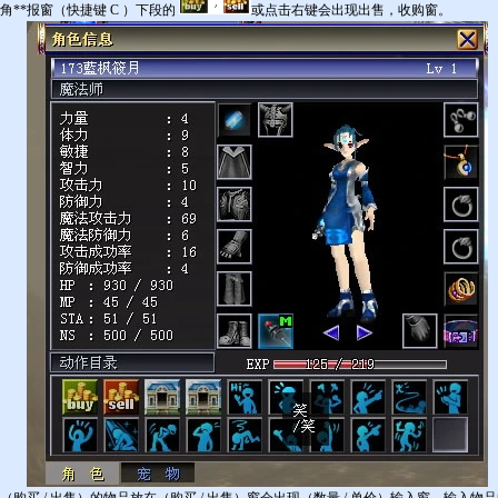
双击角**报窗（快捷键 C ）下段的
或点击右键会出现出售，收购窗。