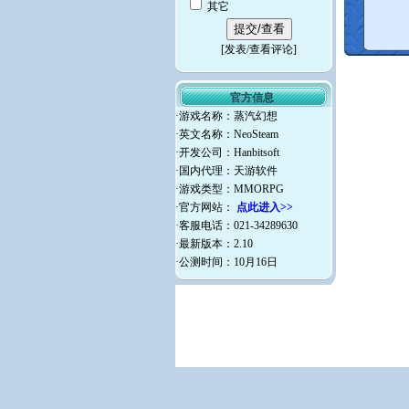
其它
[
发表/查看评论
]
官方信息
·游戏名称：蒸汽幻想
·英文名称：NeoSteam
·开发公司：Hanbitsoft
·国内代理：天游软件
·游戏类型：MMORPG
·官方网站：
点此进入>>
·客服电话：021-34289630
·最新版本：2.10
·公测时间：10月16日