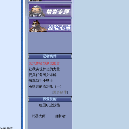
记者稿件
·
蒸汽体验型测试报告
·
让我实现梦想的力量
·
佣兵任务图文详解
·
游戏新手小贴士
·
召唤师的流水帐（一）
[
更多稿件
]
职业技能
红国职业技能
武器大师
拥护者