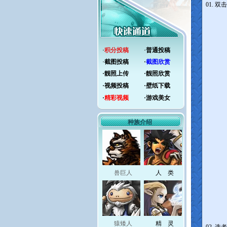
01. 
·
积分投稿
·
普通投稿
·
截图投稿
·
截图欣赏
·
靓照上传
·
靓照欣赏
·
视频投稿
·
壁纸下载
·
精彩视频
·
游戏美女
种族介绍
兽巨人
人 类
猿矮人
精 灵