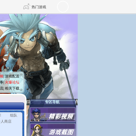
热门游戏
DNF
传奇4
剑网3旗舰版
新天龙八部
自由
诛仙世界
仙剑世界
频
|
游戏配置
事
|
火爆论坛
流
|
相关下载
专区导航
库
组队
个人商店