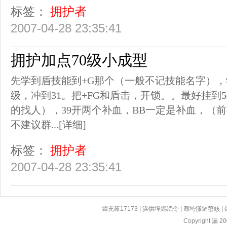
标签：
拥护者
2007-04-28 23:35:41
拥护加点70级小成型
先学到盾技能到+G那个（一般不记技能名字），
级，冲到31。把+FG和盾击，开锁。。最好挂到
的找人），39开两个补血，BB一定是补血，（
不建议群...
[详细]
标签：
拥护者
2007-04-28 23:35:41
鍏充簬17173
|
浜烘墠鎷涜仒
|
骞垮憡鏈嶅姟
|
Copyright 漏 200