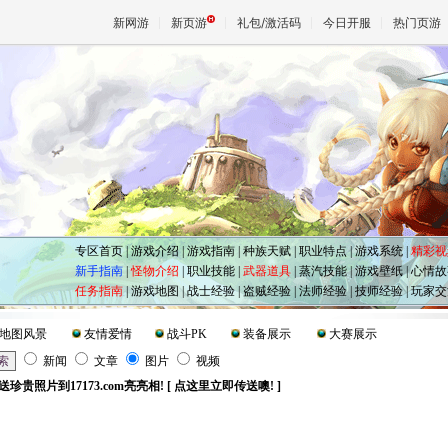
新网游
新页游
礼包/激活码
今日开服
热门页游
魔兽
天堂
王权与
专区首页
|
游戏介绍
|
游戏指南
|
种族天赋
|
职业特点
|
游戏系统
|
精彩视
新手指南
|
怪物介绍
|
职业技能
|
武器道具
|
蒸汽技能
|
游戏壁纸
|
心情故
任务指南
|
游戏地图
|
战士经验
|
盗贼经验
|
法师经验
|
技师经验
|
玩家交
地图风景
友情爱情
战斗PK
装备展示
大赛展示
新闻
文章
图片
视频
送珍贵照片到17173.com亮亮相!
[ 点这里立即传送噢! ]