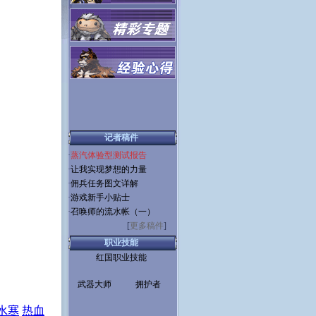
记者稿件
·
蒸汽体验型测试报告
·
让我实现梦想的力量
·
佣兵任务图文详解
·
游戏新手小贴士
·
召唤师的流水帐（一）
[
更多稿件
]
职业技能
红国职业技能
武器大师
拥护者