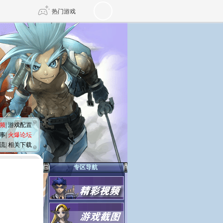
热门游戏
DNF
传奇4
剑网3旗舰版
新天龙八部
自由
诛仙世界
仙剑世界
频
|
游戏配置
事
|
火爆论坛
流
|
相关下载
专区导航