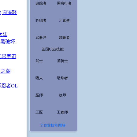
追踪者
黑暗行者
吟唱者
元素使
武器匠
鼓舞者
蓝国职业技能
武士
圣骑士
猎人
暗杀者
巫师
牧师
工匠
工程师
全职业技能图解