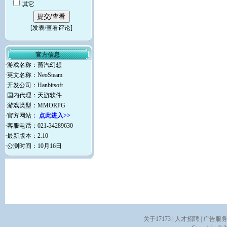
其它
[
发表/查看评论
]
官方信息
·游戏名称：蒸汽幻想
·英文名称：NeoSteam
·开发公司：Hanbitsoft
·国内代理：天游软件
·游戏类型：MMORPG
·官方网站：
点此进入>>
·客服电话：021-34289630
·最新版本：2.10
·公测时间：10月16日
关于17173
|
人才招聘
|
广告服