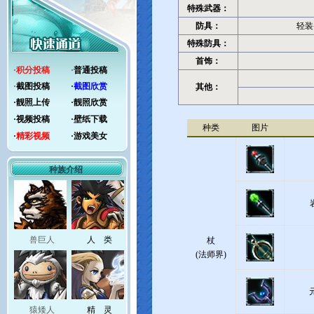
特殊武器：
防具：
轻装
特殊防具：
首饰：
·
积分投稿
·
普通投稿
·
截图投稿
·
截图欣赏
其他：
·
靓照上传
·
靓照欣赏
·
视频投稿
·
壁纸下载
种类
图片
·
精彩视频
·
游戏美女
种族介绍
兽巨人
人 类
杖
(法师界)
猿矮人
精 灵