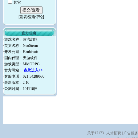
其它
[
发表/查看评论
]
官方信息
·游戏名称：蒸汽幻想
·英文名称：NeoSteam
·开发公司：Hanbitsoft
·国内代理：天游软件
·游戏类型：MMORPG
·官方网站：
点此进入>>
·客服电话：021-34289630
·最新版本：2.10
·公测时间：10月16日
关于17173
|
人才招聘
|
广告服