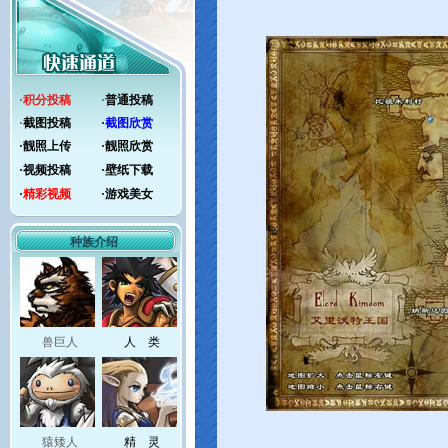
·
积分投稿
·
普通投稿
·
截图投稿
·
截图欣赏
·
靓照上传
·
靓照欣赏
·
视频投稿
·
壁纸下载
·
精彩视频
·
游戏美女
种族介绍
兽巨人
人 类
猿矮人
精 灵