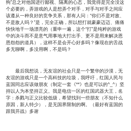
狗”总之对他国进行鄙视、隔离的心态，我觉得是完全没这
个必要的，弄游戏的人是想弄个对手，对手与对手之间应
该遵从一种良好的竞争关系，那有人问：“你们不是对敌、
不是敌人吗？”是，完全正确，所以想打就豪豪迈迈、痛痛
快快地干一场漂亮的（重申一遍，这个“打”是纯粹的游戏
中的决斗而不是意气用事地大打出手、更不是用来解决恩
恩怨怨的道具），这样不是会开心好多吗？像现在的舌战
多无聊啊，多没用啊，不是吗？
最后我想说，无友谊的社会只是一个繁华的沙漠，无
友谊的游戏只是一个高科技的垃圾，我呼吁，红国人民与
蓝国同志应该做朋友（制定一套《**》也是可以的^_^）坚
持以人为本坚持正义。我是电信一区的红国武器大王，名
字：杀戮与正义比较低级，希望找到一些朋友（不知什么
原因，新人特少），是无国界限制的啊。（最好有蓝国的
跟我开战）多谢