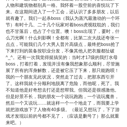
人物和建筑物都别具一格。我怀着一股空前的喜悦玩了下
来。在这期间进入了一个工会，还认识了多多朋友，以后
就有趣了。我们一起杀boss（我认为蒸汽最激动的一个环
节）有时十几、二十几个玩家对着boss虎视耽耽的，我们
也不甘落后，也占了个位置。噢！boss出现了，霎时，什
么刀光啊！什么剑影啊！全都有，比第二次大战还夸张一
点点，可能我们几个大男人普片高级点，最终把boss抢了
下来打到的装备按职业分发，不像其他人把衣服都扯破
^_^。还有一次我觉得挺搞笑的：当时才17级的我打水母
boss，打着打着，发现并没有像我想象那么顺利，尽管施
展了所有的浑身解数，还是被它压了下来，那只能跑呗！
我的一个朋友见此状况，突然走了过去，把那东西引开
了。这样我就十分顺利地脱离了危险，而他呢，死了。我
不知道他是好奇想去打还是想帮我。但我还是很感激他。
但是好景不长，我的朋友一个说玩跑跑，一个说玩魔兽，
然后一个又说玩……就这样一个一个地走了，而我要上学
就把游戏放下了人物有40多级。（最近又想玩了，下了游
戏才发现以前的号都不见了，（应该是删号了）那么就重
来吧。）