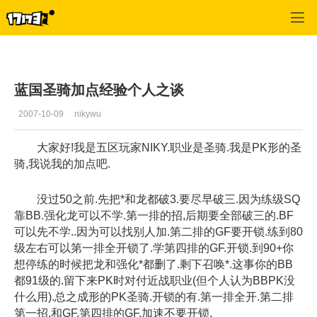
专区_《蒸汽幻想》
>
圣骑士
>
正文
蓝国圣骑加点经验个人之谈
2007-10-09
nikywu
大家好!我是五区玩家NIKY.职业是圣骑.我是PK形的圣
骑,我说我的加点吧.
没过50之前.先把*和龙都破3.要尽早破三.因为练级SQ
靠BB.强化龙可以不学.第一排的招,后期要全部破三的.BF
可以先不学..因为可以找别人加.第二排的GF要开锁.练到80
级左右可以第一排全开锁了.学第四排的GF.开锁.到90+你
想停练的时候把龙和强化*都删了.剩下召唤*.这事你的BB
都91级的.留下来PK时对付近战职业(但个人认为BBPK没
什么用).总之成形的PK圣骑.开锁的有.第一排全开.第二排
第一招,和GF.第四排的GF.加速不要开锁.