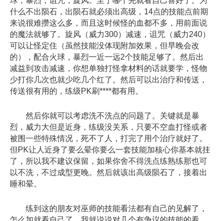
球，暴烈，诅咒，旋风。至于哪个先就看自己喜好了。为
什么不出陨石，出陨石就必须出高级，14点的技能点前期
来说很难攒这么多，而且这时候怪的血都不多，用前面说
的魔法就够了。旋风（威力300）减速，诅咒（威力240）
可以让怪定住（虽然技能没体现附加效果，但早晚会改
的），配合火球，暴烈一近一远2个技能足够了。然后出
减益到攻击减速，你想单独打怪拿材料的话就要学，怪物
少打你几次也就少吃几个红了。然后可以出治疗和传送，
传送很有用的，练级PK刷****都有用。
然后你就可以考虑洗不洗点的问题了。关键就是暴
烈，威力大但是近身，练级没关系，只要不空血打怪或者
被围一些特殊情况，死不了人，打完了用个治疗就好了。
但PK让人近身了要么晕你要么一套技能加核心你基本就挂
了，所以我不建议保留，如果你舍不得洗点练熟练那也可
以不洗，不过成型更晚。然后就该出高级陨石了，接着出
睡和晕。
练到这的朋友对巫师的技能看法都有自己的见解了，
怎么加就看自己了，我就说说对几个有争议的技能的看