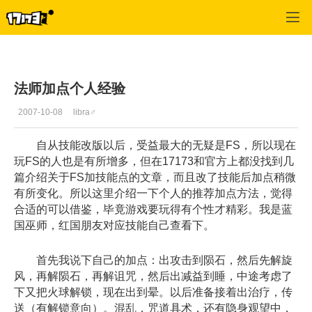
专区_《蒸汽幻想》
>
魔法师
>
正文
法师加点个人经验
2007-10-08
libra♂
自从技能改版以后，受益最大的无疑是FS，所以现在
玩FS的人也是有所增多，但在17173和官方上都没找到几
篇介绍关于FS加技能点的文章，而且改了技能后加点稍微
有所变化。所以这里介绍一下个人的推荐加点方法，觉得
合适的可以借鉴，毕竟游戏要玩得有个性才精彩。我是蓝
国巫师，红国朋友对应技能自己查看下。
首先我说下自己的加点：出攻击到陨石，然后先解旋
风，再解陨石，再解诅咒，然后出减益到睡，中途考虑了
下又把火球解锁，现在出到晕。以后准备接着出治疗，传
送（有解锁意向）。混乱，咒道具术，还有隐身观望中，