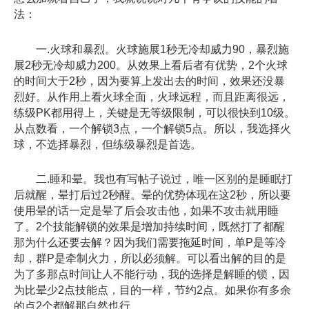
法：
一.火球和暴烈。火球施展1秒无冷却威力90，暴烈施
展2秒无冷却威力200。从效果上看后者有优势，2个火球
的时间大于2秒，因为要算上发出去的时间，效果还没暴
烈好。从作用上看火球全面，火球远程，而且距离很远，
练级PK都用得上，关键是无等级限制，可以很快到10级。
从点数看，一个解锁3点，一个解锁5点。所以，我选择火
球，不选择暴烈，但练级暴烈是首选。
二.睡和晕。我也有写帖子说过，唯一区别的是睡眠打
后就醒，晕打后过2秒醒。晕的优势体现在这2秒，所以要
使用晕的话一定是晕了后会攻击他，如果不攻击就用睡
了。2个技能解锁的效果是增加持续时间，既然打了都醒
那为什么还要去解？因为我们需要拖延时间，单P是等冷
却，群P是牵制火力，所以必须解。可以看出解的目的是
为了多那点时间让人不能行动，我的选择是解睡的锁，因
为比晕少2点技能点，目的一样，节约2点。如果你有多余
的点2个都解那自然也行