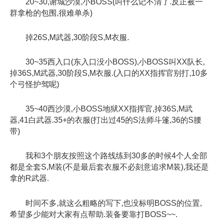
20~30,谢城沙漠,小BOSS(叫什么记不清了.反正被一
群拿枪的包围,很难单杀)
掉26S,M武器,30阶段S,M衣服.
30~35西入口(东入口没小BOSS),小BOSS叫XX队长,
掉36S,M武器,30阶段S,M衣服.(入口的XX指挥官别打,10多
个弓怪护驾呢)
35~40西沙漠,小BOSS地狱XX指挥官,掉36S,M武
器,41白武器.35+的衣服(打出过45的S法师斗篷,36的S腰
带)
我和3个朋友按照这个路线练到30多的时候4个人全部
都是全套S,M装(不是最后套衣服不必刻意追求M装),我还是
拿的R武器.
时间不多,就这么粗略的写下,也没标明BOSS的位置,
希望多少能对大家有点帮助.装备要靠打BOSS~~.