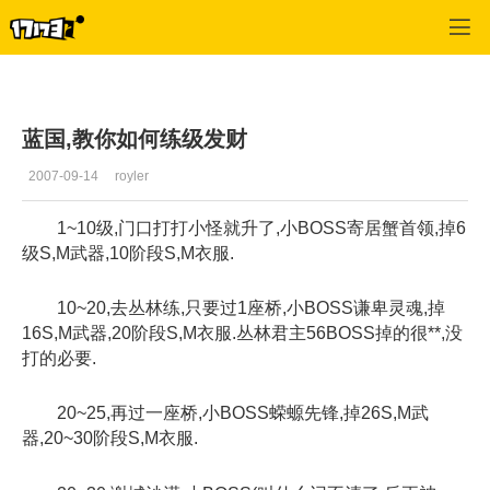
专区_《蒸汽幻想》
>
综合经验
>
正文
蓝国,教你如何练级发财
2007-09-14
royler
1~10级,门口打打小怪就升了,小BOSS寄居蟹首领,掉6
级S,M武器,10阶段S,M衣服.
10~20,去丛林练,只要过1座桥,小BOSS谦卑灵魂,掉
16S,M武器,20阶段S,M衣服.丛林君主56BOSS掉的很**,没
打的必要.
20~25,再过一座桥,小BOSS蝾螈先锋,掉26S,M武
器,20~30阶段S,M衣服.