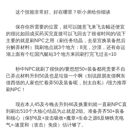
这个技能非常好。好在哪里？听小弟给你细谈
保存你所需要的位置，就可以随意飞来飞去幅还便宜
的很比如回成买药买完直接可以飞回去了很省时间的/说下
主要的就是刷NPC之用（刷任务结晶，去皇宫换装备然后
分解弄材料）我刷地点就3个地方：8克，沙漠，还有命运
湖上面有个红国汽艇站3个地方来回刷打完飞过去=10
秒中NPC就刷了很快的/要想想50+装备都死贵要不自
己弄点材料升到50及也是垃圾一个啊（别说跟朋友借啊东
借西借的人家也忙着弄50及装备呢，别太自私）/强力推荐
刷NPC！
现在本人45及今晚去升到46及换重剑就一直刷NPC直
到刷出510个大核心结晶为止就是2组。准备弄齐50+装备
和核心（保护6及+攻击吸收+魔章+生命之源6及钢铁充电
气+-速度和（攻击）免疫）估计够了。