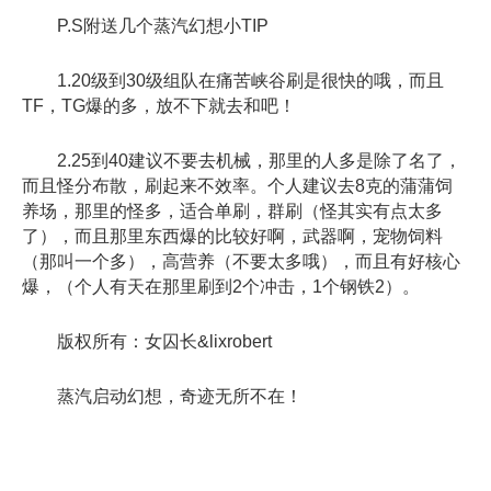
P.S附送几个蒸汽幻想小TIP
1.20级到30级组队在痛苦峡谷刷是很快的哦，而且
TF，TG爆的多，放不下就去和吧！
2.25到40建议不要去机械，那里的人多是除了名了，
而且怪分布散，刷起来不效率。个人建议去8克的蒲蒲饲
养场，那里的怪多，适合单刷，群刷（怪其实有点太多
了），而且那里东西爆的比较好啊，武器啊，宠物饲料
（那叫一个多），高营养（不要太多哦），而且有好核心
爆，（个人有天在那里刷到2个冲击，1个钢铁2）。
版权所有：女囚长&lixrobert
蒸汽启动幻想，奇迹无所不在！