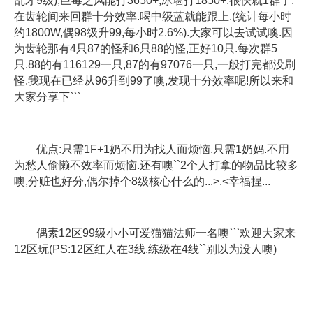
乱才9级),巨毒之风能打3650+,冰墙打1850+.很快就1群了.
在齿轮间来回群十分效率.喝中级蓝就能跟上.(统计每小时
约1800W,偶98级升99,每小时2.6%).大家可以去试试噢.因
为齿轮那有4只87的怪和6只88的怪,正好10只.每次群5
只.88的有116129一只,87的有97076一只,一般打完都没刷
怪.我现在已经从96升到99了噢,发现十分效率呢!所以来和
大家分享下```
优点:只需1F+1奶不用为找人而烦恼,只需1奶妈.不用
为愁人偷懒不效率而烦恼.还有噢``2个人打拿的物品比较多
噢,分赃也好分,偶尔掉个8级核心什么的...>.<幸福捏...
偶素12区99级小小可爱猫猫法师一名噢```欢迎大家来
12区玩(PS:12区红人在3线,练级在4线``别以为没人噢)