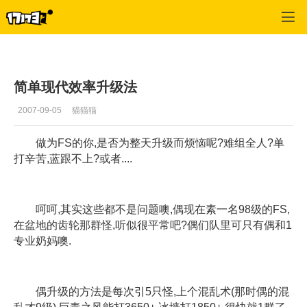
专区_《蒸汽幻想》
>
综合经验
>
正文
简单现代效率升级法
2007-09-05
猫猫猫
做为FS的你,是否为整天升级而烦恼呢?难组全人?单
打辛苦,蓝跟不上?或者....
呵呵,其实这些都不是问题噢,偶现在素一名98级的FS,
在盆地的齿轮那群怪,听似很平常吧?偶们队里可只有偶和1
专业奶妈噢.
偶升级的方法是每次引5只怪,上个混乱术(那时偶的混