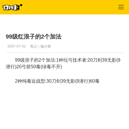
专区_《蒸汽幻想》
>
综合经验
>
正文
99级红浪子的2个加法
2007-07-02
戰义◇贼少爺
99级浪子的2个加法:1种玩弓技术者:20刀剑39无影(9
潜行)20弓箭50毒(绿毒不开)
2种纯毒近战型:30刀剑39无影(9潜行)60毒