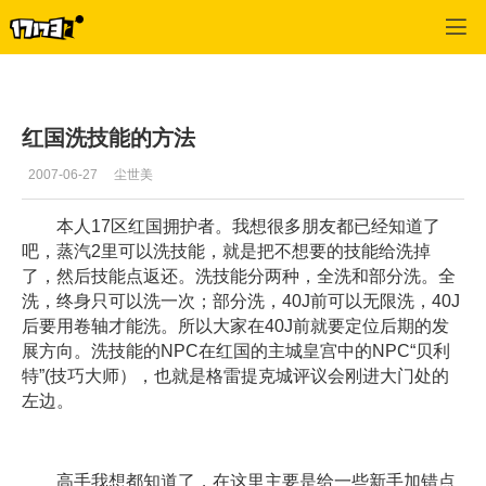
专区_《蒸汽幻想》
>
综合经验
>
正文
红国洗技能的方法
2007-06-27
尘世美
本人17区红国拥护者。我想很多朋友都已经知道了
吧，蒸汽2里可以洗技能，就是把不想要的技能给洗掉
了，然后技能点返还。洗技能分两种，全洗和部分洗。全
洗，终身只可以洗一次；部分洗，40J前可以无限洗，40J
后要用卷轴才能洗。所以大家在40J前就要定位后期的发
展方向。洗技能的NPC在红国的主城皇宫中的NPC“贝利
特”(技巧大师），也就是格雷提克城评议会刚进大门处的
左边。
高手我想都知道了，在这里主要是给一些新手加错点