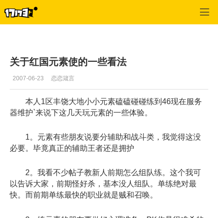
专区_《蒸汽幻想》
>
元素使
>
正文
关于红国元素使的一些看法
2007-06-23
恋恋箴言
本人1区丰饶大地小小元素磕磕碰碰练到46现在服务
器维护`来说下这几天玩元素的一些体验。
1。元素有些朋友说要分辅助和战斗类，我觉得这没
必要。毕竟真正的辅助王者还是拥护
2。我看不少帖子教新人前期怎么组队练。这个我可
以告诉大家，前期怪好杀，基本没人组队。单练绝对最
快。而前期单练最快的职业就是贼和召唤。