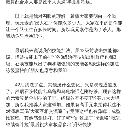
鼓舞配合杀人那是效率大大滴`毕竟射程远。
以上就是我对召唤的理解，希望大家要明白一个道
理。玩元素的`没人在乎你能杀多少人。大家在乎的是你能
让一个队伍生存多长时间。所以玩元素你是为了杀人。那
我劝你早点换职业。
最后我来说说我的技能加法。我42级前攻击技能都3
级。增益技能出了前4个`各3级治疗技能出到群疗也都3
级。召唤技能只出了狗和增强狗的技能各6级这样的加法
练级蛮快的`朋友也愿意和我组
42后我洗了点。其他没什么变化。只是灵魂通道没
了。然后召唤技能出乌龟和乌龟增强点刚好够。现在这样
的元素算是全能型的了吧。练级效率不变`PK实力大大增
加，所以我推荐大家这样加。如果有高手元素觉得我这不
对滴表骂偶`大家互相交流嘛``毕竟我这样也有弊端，成型
比较晚。其他感觉还好。好了就写到这里了`吃饭咯``吃完
继续奋斗拉`最后祝大家极品多出`升级快快`