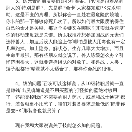
3。练元素的朋友要做好心理准备。PK你是很难杀的
到人的`特别是群P。先是群P会卡`大家都知道PK先杀辅
助。这是不变的真理。所以你会一直处在最危险的境地，
你卡的那一下都够你死几次了。所以如何最大限度的保住
自己的命才是关键。那这个关键又在哪呢？其实就在速度`
你的移动速度就是关键。所以我推荐想参加国战的元素们
选择兽人，加速后没人能追上你`哪怕是被人用毒也有一定
几率跑掉。加上隐身。解状态。生存几率大大增加。而且
生命里最强。那有些朋友就会说了。兽人练级怎么办？引
怪范围很大，这就要选择组队的对象了。和兽战，人类，
矮子组都行`精灵就不太适合了。那样你会死的很惨。
4。钱的问题`召唤可以这样说，从10级转职后就一直
是赚钱`出灵魂通道是不用买蓝的`打怪捡的蓝绝对够用
了，还能卖掉我们不需要的耐力药水，或是和战士换蓝`都
行。装备就更不用愁了，咱们对装备要求是最低的`除非你
是去PK`那装备也就另算了
现在我和大家说说关于技能怎么加的问题。