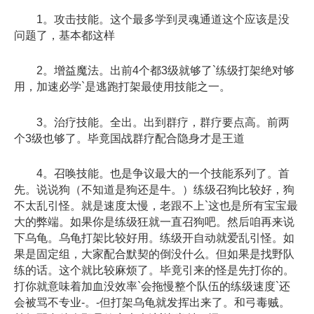
1。攻击技能。这个最多学到灵魂通道这个应该是没
问题了，基本都这样
2。增益魔法。出前4个都3级就够了`练级打架绝对够
用，加速必学`是逃跑打架最使用技能之一。
3。治疗技能。全出。出到群疗，群疗要点高。前两
个3级也够了。毕竟国战群疗配合隐身才是王道
4。召唤技能。也是争议最大的一个技能系列了。首
先。说说狗（不知道是狗还是牛。）练级召狗比较好，狗
不太乱引怪。就是速度太慢，老跟不上`这也是所有宝宝最
大的弊端。如果你是练级狂就一直召狗吧。然后咱再来说
下乌龟。乌龟打架比较好用。练级开自动就爱乱引怪。如
果是固定组，大家配合默契的倒没什么。但如果是找野队
练的话。这个就比较麻烦了。毕竟引来的怪是先打你的。
打你就意味着加血没效率`会拖慢整个队伍的练级速度`还
会被骂不专业-。-但打架乌龟就发挥出来了。和弓毒贼。