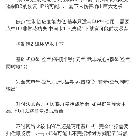
遏制BB的恢复HP的可能....一套下来伤害输出巨大之极
缺点:控制链应变能力低,基本只适与单P中使用....需要
点中BB非常花功夫,中间卡1下,失误1下就有可能前功尽弃
控制链2:破坏型杀手剪
基础式单晕-空气(停顿半秒)-元气-武器核心+群晕(空气
同时输出)
完全式单晕-空气-元气-猛毒-武器核心+群晕(空气同时
输出)
对付法师系时可以将群晕换成致命..如果群晕等级不
高...也可以将群晕换成致命
不过网络比较卡的话,还是请用基础式...完全出招需要
扣住顺畅度..卡一点都有可能出不完招术对方就醒了(当然