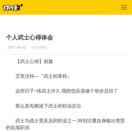
专区_《蒸汽幻想》
>
武士
>
正文
个人武士心得体会
2007-06-22
小小小叶心
【武士心得】前篇
艾里沃特—『武士的章程』
这些日子~练武士许久.我想也应该做个初步总结了
那么首先阐述下武士的职业定位
武士为战士普及后的职业之一,特别注重自身输出类型
的近战职业.