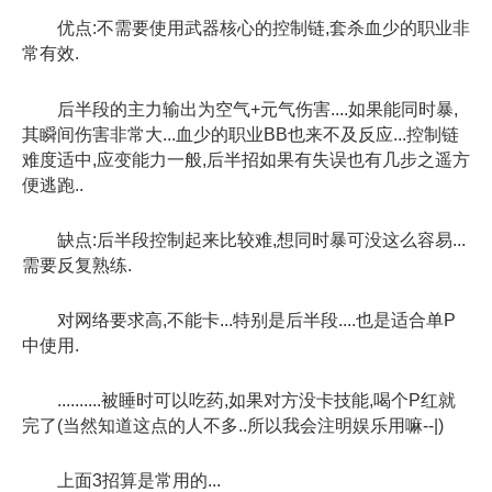
优点:不需要使用武器核心的控制链,套杀血少的职业非
常有效.
后半段的主力输出为空气+元气伤害....如果能同时暴,
其瞬间伤害非常大...血少的职业BB也来不及反应...控制链
难度适中,应变能力一般,后半招如果有失误也有几步之遥方
便逃跑..
缺点:后半段控制起来比较难,想同时暴可没这么容易...
需要反复熟练.
对网络要求高,不能卡...特别是后半段....也是适合单P
中使用.
..........被睡时可以吃药,如果对方没卡技能,喝个P红就
完了(当然知道这点的人不多..所以我会注明娱乐用嘛--|)
上面3招算是常用的...