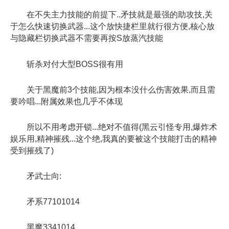
在不失主力技能的前提下..矛技就是最强的助攻技,关
于怎么快速切换武器...这个放快捷栏里就行很方便,核心放
与隐藏栏切换武器不需要再按S放蒸汽技能
斩杀对付大型BOSS很有用
关于黑魔前3个技能,因为根本没什么伤害效果,而且需
要吟唱...附属效果也几乎不体现
所以不用考虑开锁...绝对不值得(黑云引怪专用,爆炸术
娱乐用,精神摧残...这个绝,我真的要被这个技能打击的精神
受到摧残了)
矛武士向:
矛系77101014
黑魔3341014