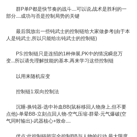
群P单P都是快节奏的战斗....可以说,战术是胜利的一
部分....成功与否是控制局势的关键
最后我放出一些钝武士的控制链给大家做参考(由于本
人是钝武士,所以只能给出钝武士的控制链)
PS:控制链只是连招的1种伸展,PK中的情况瞬息万
变...所以请先理解技能的基本,再来学习这些控制链
以用来随机应变
控制链1:双向控制法
沉睡-换钝器-选中补血BB(鼠标移回人物身上,但不要
点他)-单晕BB-立刻点回人物-空气压缩-群晕-元气爆破(空
气同时输出)-武器核心+致命....
优点:此控制链能完全控制BB与人物的行动,最大限度