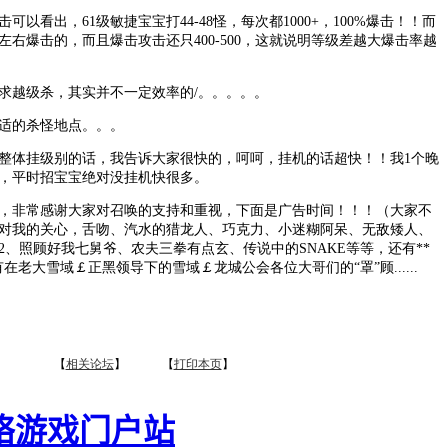
看出，61级敏捷宝宝打44-48怪，每次都1000+，100%爆击！！而
左右爆击的，而且爆击攻击还只400-500，这就说明等级差越大爆击率越
越级杀，其实并不一定效率的/。。。。。
的杀怪地点。。。
体挂级别的话，我告诉大家很快的，呵呵，挂机的话超快！！我1个晚
了，平时招宝宝绝对没挂机快很多。
非常感谢大家对召唤的支持和重视，下面是广告时间！！！（大家不
对我的关心，舌吻、汽水的猎龙人、巧克力、小迷糊阿呆、无敌矮人、
2、照顾好我七舅爷、农夫三拳有点玄、传说中的SNAKE等等，还有**
还有在老大雪域￡正黑领导下的雪域￡龙城公会各位大哥们的“罩”顾......
【
相关论坛
】 【
打印本页
】