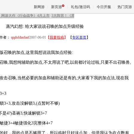
新网游
新页游
礼包/激活码
今日开服
热门页游
蒸汽幻想: 给大家说说召唤的加点升级经验
魔兽
作者：
qqdsfdasfasf
2007-06-01
【
我要投稿
】
【
专区首页
】
召唤的加点,这里我想说说我加点经验:
天堂
,我想纯辅助的加点,不太用说了吧,以前都讨论过啦,只要不出召唤兽,
王权与
召唤,当然必要的加血和辅助还是有的,大家看下我的加点法,现在我
+3
+3,攻击没解锁3,(点暂时不够)
是4?)圣祷3,快速解锁3+7
捷3+4敏捷强化3完整体4+7
好，我的点是不够用了，所以临时只好这么加，但是我认为在点数有