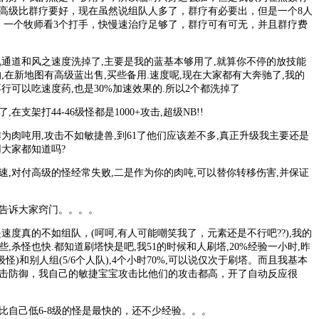
高级比群疗要好，现在虽然说组队人多了，群疗有必要出，但是一个8人
，一个牧师看3个打手，快慢速治疗足够了，群疗可有可无，并且群疗费
道和风之速度洗掉了,主要是我的蓝基本够用了,就算你不停的放技能
,在新地图有高级蓝出售,买些备用.速度呢,现在大家都有大奔驰了,我的
行可以吃速度药,也是30%加速效果的.所以2个都洗掉了
支架打44-46级怪都是1000+攻击,超级NB!!
为肉吨用,攻击不如敏捷兽,到61了他们应该差不多,真正升级我主要还是
用大家都知道吗?
对付高级的怪经常失败,二是作为你的肉吨,可以替你转移伤害,并保证
诉大家窍门。。。。
度真的不如组队，(呵呵,有人可能嘲笑我了，元素还是不行吧??),我的
,杀怪也快.都知道刷塔快是吧,我51的时候和人刷塔,20%经验一小时,昨
46级怪)和别人组(5/6个人队),4个小时70%,可以说仅次于刷塔。而且我基本
击防御，我自己的敏捷宝宝攻击比他们的攻击都高，开了自动反应很
己低6-8级的怪是最快的，还不少经验。。。