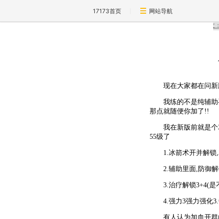
17173首页
网站导航
现在大家都在问新版
我练的不是纯辅助召唤
那点就随便你加了!!
我在新版前就是个攻击
55级了
1.冰箭术开并解锁,3
2.辅助里面,防御解锁3
3.治疗解锁3+4(是不
4.强力3强力强化3.敏
有人认为加血开群的