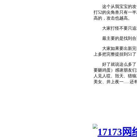
这个从我宝宝的攻击可以
打52的尖角兽只有一半
高的，攻击也越高。
大家打怪不要只追求
最主要的是找到合适
大家如果要出新完整
上多把完整提挂到51
好了就说这么多了，
要砸鸡蛋）感谢朋友们
人见人哎、毁天、猎狼
美女、井上夜一.....