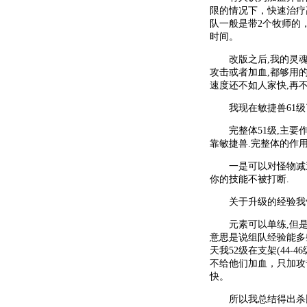
限的情况下，快速治疗
队一般是带2个牧师的
时间。
改版之后,我的灵魂通
攻击或者加血,都够用的
速度还不如人家快,再不
我现在敏捷兽61级了,在
完整体51级,主要作
靠敏捷兽.完整体的作
一是可以对怪物减速,
你的技能不被打断.
关于升级的经验我告
元素可以单练,但是速
意思是说组队经验能多些
天我52级在支架(44-
不给他们加血，只加攻
快。
所以我总结得出杀比自