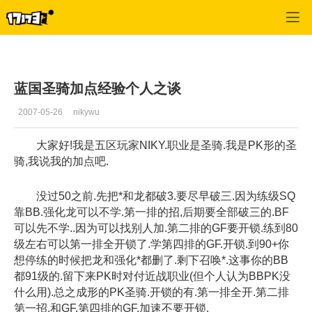
专区_《蒸汽幻想》
>
圣骑士
>
正文
蓝国圣骑加点经验个人之谈
2007-05-26
nikywu
大家好!我是五区玩家NIKY.职业是圣骑.我是PK形的圣
骑,我说我的加点吧.
没过50之前.先把*和龙都破3.要尽早破三.因为练级SQ
靠BB.强化龙可以不学.第一排的招,后期要全部破三的.BF
可以先不学..因为可以找别人加.第二排的GF要开锁.练到80
级左右可以第一排全开锁了.学第四排的GF.开锁.到90+你
想停练的时候把龙和强化*都删了.剩下召唤*.这事你的BB
都91级的.留下来PK时对付近战职业(但个人认为BBPK没
什么用).总之成形的PK圣骑.开锁的有.第一排全开.第二排
第一招,和GF.第四排的GF.加速不要开锁.