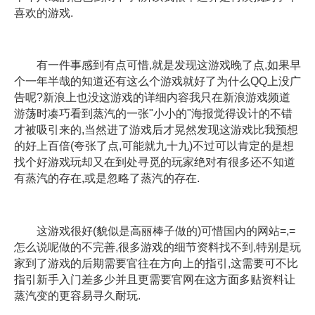
喜欢的游戏.
有一件事感到有点可惜,就是发现这游戏晚了点,如果早
个一年半哉的知道还有这么个游戏就好了为什么QQ上没广
告呢?新浪上也没这游戏的详细内容我只在新浪游戏频道
游荡时凑巧看到蒸汽的一张"小小的"海报觉得设计的不错
才被吸引来的,当然进了游戏后才晃然发现这游戏比我预想
的好上百倍(夸张了点,可能就九十九)不过可以肯定的是想
找个好游戏玩却又在到处寻觅的玩家绝对有很多还不知道
有蒸汽的存在,或是忽略了蒸汽的存在.
这游戏很好(貌似是高丽棒子做的)可惜国内的网站=,=
怎么说呢做的不完善,很多游戏的细节资料找不到,特别是玩
家到了游戏的后期需要官往在方向上的指引,这需要可不比
指引新手入门差多少并且更需要官网在这方面多贴资料让
蒸汽变的更容易寻久耐玩.