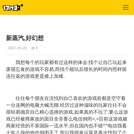
专区_《蒸汽幻想》
>
心情故事
>
正文
新蒸汽,好幻想
2007-05-20
唯下
我想每个的玩家都有过这样的体会:找个让自己玩起来
废寝忘食的游戏不容易,而找个能玩后很长的时间内照样留
连往返的游戏更是难上加难.
往往每个朋友在没找到自己喜欢的游戏前都是空守着
一台连网的电脑大喊无聊.经历过这种滋味的玩家往往不会
很轻易抛弃自己精心选择的游戏,如果真的不玩了,要么这游
戏已经被商家改的面目全非要么电信倒闭=,=目前这游戏被
商家经营的不算国际一流水平,但在国内也不错^^电信我看
十年八哉的他也倒闭不了,所以我很幸运算是再次找到了个