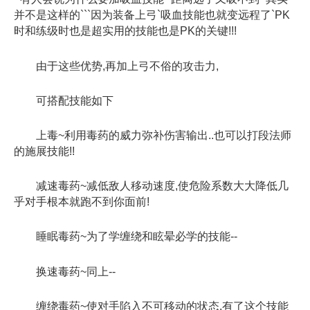
并不是这样的```因为装备上弓`吸血技能也就变远程了`PK
时和练级时也是超实用的技能也是PK的关键!!!
由于这些优势,再加上弓不俗的攻击力,
可搭配技能如下
上毒~利用毒药的威力弥补伤害输出..也可以打段法师
的施展技能!!
减速毒药~减低敌人移动速度,使危险系数大大降低几
乎对手根本就跑不到你面前!
睡眠毒药~为了学缠绕和眩晕必学的技能--
换速毒药~同上--
缠绕毒药~使对手陷入不可移动的状态.有了这个技能