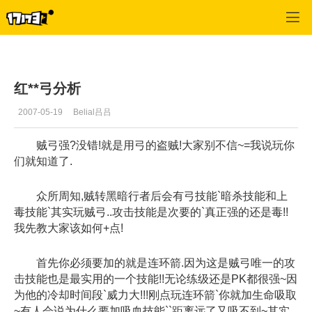
专区_《蒸汽幻想》
>
盗贼
>
正文
红**弓分析
2007-05-19
Belial吕吕
贼弓强?没错!就是用弓的盗贼!大家别不信~=我说玩你
们就知道了.
众所周知,贼转黑暗行者后会有弓技能`暗杀技能和上
毒技能`其实玩贼弓..攻击技能是次要的`真正强的还是毒!!
我先教大家该如何+点!
首先你必须要加的就是连环箭.因为这是贼弓唯一的攻
击技能也是最实用的一个技能!!无论练级还是PK都很强~因
为他的冷却时间段`威力大!!!刚点玩连环箭`你就加生命吸取
~有人会说为什么要加吸血技能``距离远了又吸不到~其实