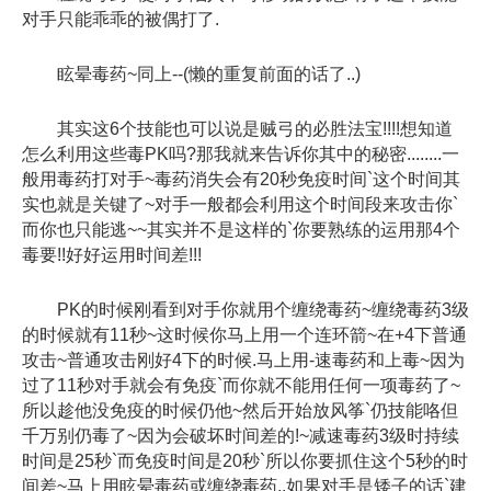
对手只能乖乖的被偶打了.
眩晕毒药~同上--(懒的重复前面的话了..)
其实这6个技能也可以说是贼弓的必胜法宝!!!!想知道
怎么利用这些毒PK吗?那我就来告诉你其中的秘密........一
般用毒药打对手~毒药消失会有20秒免疫时间`这个时间其
实也就是关键了~对手一般都会利用这个时间段来攻击你`
而你也只能逃~~其实并不是这样的`你要熟练的运用那4个
毒要!!好好运用时间差!!!
PK的时候刚看到对手你就用个缠绕毒药~缠绕毒药3级
的时候就有11秒~这时候你马上用一个连环箭~在+4下普通
攻击~普通攻击刚好4下的时候.马上用-速毒药和上毒~因为
过了11秒对手就会有免疫`而你就不能用任何一项毒药了~
所以趁他没免疫的时候仍他~然后开始放风筝`仍技能咯但
千万别仍毒了~因为会破坏时间差的!~减速毒药3级时持续
时间是25秒`而免疫时间是20秒`所以你要抓住这个5秒的时
间差~马上用眩晕毒药或缠绕毒药..如果对手是矮子的话`建