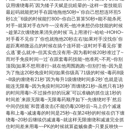
议用缠绕毒药`因为矮子天赋是抗眩晕的~这样一套技能后
最起码就能把对手在园地拖他50秒+`你自己想想连环煎5
秒1次``6级的时候能打800~你自己算算50秒+能不能杀死
对手~就算对手在N牛~~没有死~他冲来想仍你技能的时候
~趁第2次缠绕效果消失的时候`马上用潜行~哈哈~HOHO~
对手看不见你了`你也就拖他20秒左右!如果对手没找你`你
趁距离稍微远点的时候在搞个连环箭~这时对手看见你`要
么逃`要么就冲~但其实也没有用~因为着时候20秒准过了~
而对手免疫时间一过`在跟套毒药技能~他准死~不死~你别
顶我(如果不想用潜行~就在他周围跑跑~但别打他~因为是
为了拖这20秒免疫时间)!如果你级高`71级的时候~毒药8级
~8级的缠绕有21秒`因为每升1级缠绕时间多2秒`也就是说
能连无限毒~因为免疫时间20秒`而缠绕21秒~虽然只有1秒
的时间用毒!~不过操作好的玩家`可以准确的抓住这1秒的
时间差`来跟无限毒~无限毒药顺序如下~先缠绕对手`然后
中间仍技能`和普通攻击(不能仍毒)20秒后~马上仍个减速
毒和上毒~减速毒的时间是25秒~在第24秒的时候在仍下缠
绕毒~20秒后继续仍减速毒~就这样无限缠绕和减速完全抓
住时间差来用毒~~PK的时候就算盗贼偷袭~只要反映快一