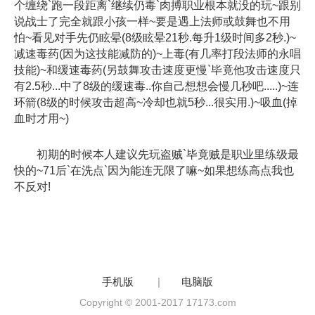
个缠绕`跑一段距离`继续仍毒`肉搏职业根本就没的玩~跟别
说战士了完全就跟小孩一样~要是遇上法师或鼓舞也不用
怕~看见对手先仍眩晕(8级眩晕21秒.每升1级时间多2秒.)~
减速毒药(因为这技能减防的)~上毒(有几率打段法师的永唱
技能)~和缓速毒药(另鼓舞攻击速度更慢`毕竟他攻击速度只
有2.5秒...中了8级的缓速毒..你自己想想会慢几秒吧.....)~连
环箭(8级的时候攻击超高~冷却也就5秒...很实用.)~吸血(掉
血时才用~)
初期的时候本人建议先玩盗贼`毕竟贼是职业里练级最
快的~71后`在洗点`因为能连无限了嘛~如果想练高点我也
不反对!
手机版
|
电脑版
Copyright © 2001-2017 17173.com