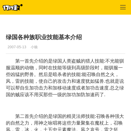
专区_《蒸汽幻想》
>
绿国YY
>
正文
绿国各种族职业技能基本介绍
2007-05-13
小狼
第一首先介绍的是绿国人类盗贼的猎人技能:不光能驯
服温顺的动物，同时在技能等级到高级阶段时，能驯服一
些凶猛的野兽。然后是暗杀者的技能:能召唤自然之火，
风，雷的技能，使自己的攻击力和速度犹如猛兽.也就是说
可以帮自生加功击力和加移动速度或者加功击速度.总之绿
国的贼应该不用买那些一级的加功加防加速药了.
第二首先介绍的是绿国的精灵法师技能:召唤各种强大
的自然之力，用神之咏唱将这些力量聚集在魔杖上，召唤
风，雷，冰，火，土五中元素魔法。风之哀号，雷之惩