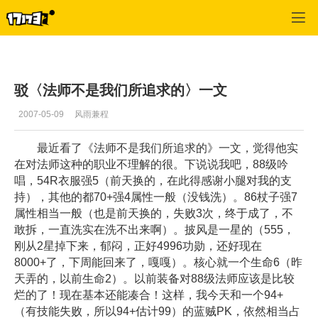
专区_《蒸汽幻想》
>
魔法师
>
正文
驳〈法师不是我们所追求的〉一文
2007-05-09
风雨兼程
最近看了《法师不是我们所追求的》一文，觉得他实
在对法师这种的职业不理解的很。下说说我吧，88级吟
唱，54R衣服强5（前天换的，在此得感谢小腿对我的支
持），其他的都70+强4属性一般（没钱洗）。86杖子强7
属性相当一般（也是前天换的，失败3次，终于成了，不
敢拆，一直洗实在洗不出来啊）。披风是一星的（555，
刚从2星掉下来，郁闷，正好4996功勋，还好现在
8000+了，下周能回来了，嘎嘎）。核心就一个生命6（昨
天弄的，以前生命2）。以前装备对88级法师应该是比较
烂的了！现在基本还能凑合！这样，我今天和一个94+
（有技能失败，所以94+估计99）的蓝贼PK，依然相当占