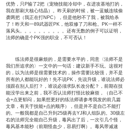
优势，只P输了2把（宠物技能冷却中，在进攻基地打的，
我在那刷大核心结晶）。昨天刷的时候，被一蓝贼连续偷
袭两把（我正在打NPC），但是他秒不了我，被我给杀
了！昨天和一89武器匠PK，他双修了刀和枪。PK一样不
落风头。。。。。。。。。。还有无数的例子可以证明，
法师的确是个PK强的职业，不可否认！
练法师是很麻烦的，是需要水平的，同意〈法师不是
我们所追求的〉一文中的一句话：建议新手不玩。这很对
的，以为法师是很需要技术的，操作需要比较强，并不是
所有的人都能玩好的！先不说PK，先说升级，谁说法师必
须跟在别人后打？，谁说必须求队长改分配？，前期在技
能没学出来之前，我不否认法师打怪比较麻烦，（自己不
会+点更郁闷，如果想更好的练法师请参考我发的前几篇
文章，有关于技能+点的顺序），但是并不是自己不能打
的。一般我都是自己升到25级再去YJ和人组队的。30级左
右的法师完全能自己升级，毒风出了后，一次引几个怪，
毒风基本能秒（前期怪血少，容易打啊）。毒风带减速