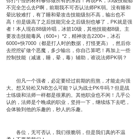
你打个怪的材料够你做所有的东西！再说PK，55级技能都
不完全怎么去P啊，前期我不可否认法师PK弱。没有睡和
晕比较难打，有了睡和晕攻击技能级别不高，输出也不
高！但是级高了之后技能完全之后级别也够了，PK就是强
者！本人现在88级吟唱，冰箭10级，其他技能都8级。主
要攻击技能毒风（600+）*2，精神攻击2200+，冰石
6000+快7000（都是打人时的数据，打怪更高），然后你
去挖挖矿做个恶魔，多少输出，你自己算吧！再加上一些
控制技能（减速，睡，晕，毒）辅助，谁说法师PK弱？
但凡一个强者，必定要经过前期的煎熬，才能走向强
大。想又轻松又NB怎么可能？认为战士PK牛吗？但是战
士练级和法师一样都是很累的。其他职业也不闲！几乎公
认的，法师是个晚成的职业，坚持一下，继续练下去吧，
会体验到他的乐趣的，秒人的乐趣。
各位，无可否认，我们很脆弱，但是我们真的不温