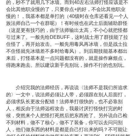
的，秒不了就用几下冰墙。而到40左右法师打怪应该是不
会比其他职业慢的了，只要你点+的好，不会比其他职业
慢的！，我基本都是单打的（40级时在仓库还看见一个人
族法师自己一个在群呢）！有时候也在武士后面辅助群怪
（这是更有技巧的，由于法师输出太高，不小心就把怪都
引过来了。一般先给DEBUFF，这时战士用了群技能了拉
住怪了，再开始攻击。一般先用毒风再冰墙，但是战士拉
不住怪就先冰墙差不多时给毒风）。到后期技能基本都出
来后，打怪基本是一点问题都没有的，就是操作麻烦点，
得跑来跑去。所以建议新手先别玩，操作不行的也别玩。
介绍完我的法师经历，再说说〈法师不是我们所追求
的〉一文中，说法师必须让人带，必须跟在别人后面打，
必须求队长更改分配错！法师单打很快的，也不必靠别
人，相反由于法师远程攻击，我最讨厌打怪快打完的时
候，突然来个人把怪打死然后把东西抢了。另外说自己检
不到材料，做不了核心，做不了装备，你可以去问问别
人，他们做东西的材料是都是自己打出来的吗？不可能让