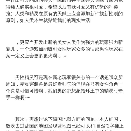
中作出可爱的绿国兽人，绿眼睛甚至矮兽人嘿嘿（因为觉
得矮人确实很可爱，希望以后有既可爱又有优势的种类
拉）人类和精灵在原有的天赋上应当添加新种族新性别的
原则，如人类本生就贴近我们的现实生活
，更应当开发出新的美女人类作为强力的玩家强力新
宠儿，一个游戏如能吸引女性玩家众多的话那男性玩家在
某一定义上会更多更火啊-。=
男性精灵可是现在新老玩家很关心的一个话题哦众所
周知，精灵穿装备是最好看帅气的但现在只有女性角色一
个真是可惜可惜啊，我们男的都想象指环王中的精灵弓箭
手一样啊~~
其次，再想讨论下绿国地图方面的问题，本人红国，
数次去过蓝国的地图发现蓝地图已经可以和“自然”2字挂上