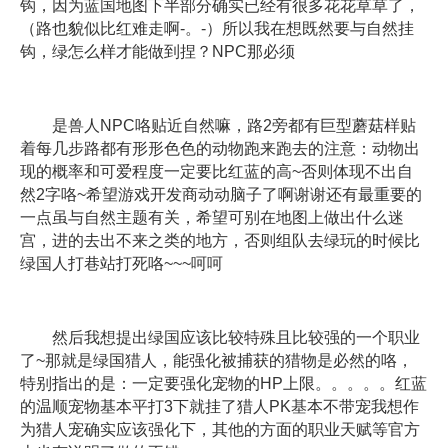
钩，因为蓝国地图下半部分确实已经有很多花花草草了，
（路也貌似比红难走啊-。-）所以我在想既然要与自然挂
钩，绿怎么样才能做到捏？NPC那必须
是兽人NPC咯贴近自然嘛，路2旁都有巨型蘑菇样贴
着每几步路都有形形色色的动物跑来跑去的注意：动物出
现的概率和可爱程度一定要比红蓝的高~否则体现不出自
然2字咯~希望游戏开发商动动脑子了啊谢谢还有最重要的
一点虽与自然主题有关，希望可别在地图上做出什么迷
宫，进的去出不来之类的地方，否则组队去绿玩的时候比
绿国人打巷站打死咯~~~呵呵
然后我想提出绿国应该比较特殊且比较强的一个职业
了~那就是绿国猎人，能强化被捕获的猎物是必然的咯，
特别指出的是：一定要强化宠物的HP上限。。。。。红蓝
的温顺宠物基本平打3下就挂了猎人PK基本不带宠我想作
为猎人宠确实应该强化下，其他的方面的职业天赋等官方