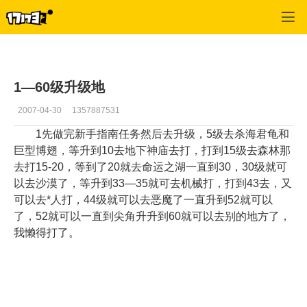
专区_《蒸汽幻想》
>
祭司经验
>
正文
1—60级升级地
2007-04-30
1357887531
1先做完新手指南任务然后去升级，5级去杀海君龟和
巨型博翅，等升到10去地下神庙去打，打到15级去森林那
去打15-20，等到了20就去命运之湖一直到30，30级就可
以去沙漠了，等升到33—35就可去机械打，打到43去，又
可以去*人打，44级就可以去恶魔了一直升到52就可以
了，52就可以一直到尖角升升到60就可以去别的地方了，
我懒得打了。