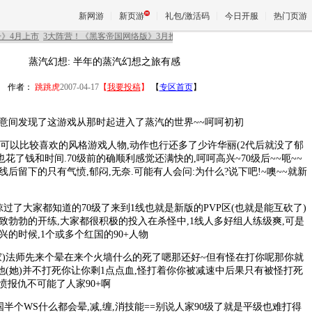
新网游
新页游
礼包/激活码
今日开服
热门页游
蒸汽幻想: 半年的蒸汽幻想之旅有感
魔兽
作者：
跳跳虎
2007-04-17
【
我要投稿
】
【
专区首页
】
间发现了这游戏从那时起进入了蒸汽的世界~~呵呵初初
天堂
以比较喜欢的风格游戏人物,动作也行还多了少许华丽(2代后就没了郁
也花了钱和时间.70级前的确顺利感觉还满快的,呵呵高兴~70级后~~呃~~
王权与
后留下的只有气愤,郁闷,无奈.可能有人会问:为什么?说下吧!~噢~~就新
就掠过了大家都知道的70级了来到1线也就是新版的PVP区(也就是能互砍了)
致勃勃的开练,大家都很积极的投入在杀怪中,1线人多好组人练级爽,可是
的时候,1个或多个红国的90+人物
法师先来个晕在来个火墙什么的死了嗯那还好~但有怪在打你呢那你就
他(她)并不打死你让你剩1点点血,怪打着你你被减速中后果只有被怪打死
气愤报仇不可能了人家90+啊
个WS什么都会晕,减,缠,消技能==别说人家90级了就是平级也难打得