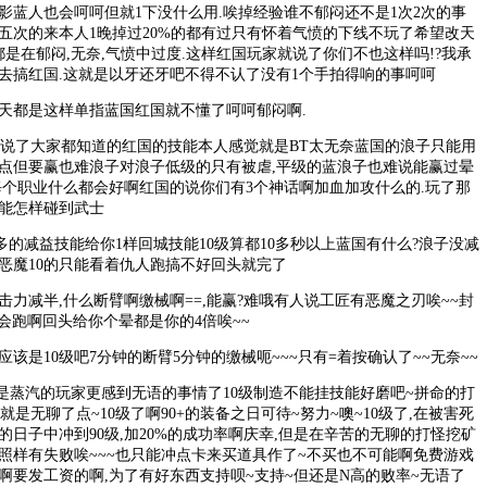
影蓝人也会呵呵但就1下没什么用.唉掉经验谁不郁闷还不是1次2次的事
五次的来本人1晚掉过20%的都有过只有怀着气愤的下线不玩了希望改天
是在郁闷,无奈,气愤中过度.这样红国玩家就说了你们不也这样吗!?我承
去搞红国.这就是以牙还牙吧不得不认了没有1个手拍得响的事呵呵
都是这样单指蓝国红国就不懂了呵呵郁闷啊.
说了大家都知道的红国的技能本人感觉就是BT太无奈蓝国的浪子只能用
点但要赢也难浪子对浪子低级的只有被虐,平级的蓝浪子也难说能赢过晕
每个职业什么都会好啊红国的说你们有3个神话啊加血加攻什么的.玩了那
能怎样碰到武士
减益技能给你1样回城技能10级算都10多秒以上蓝国有什么?浪子没减
恶魔10的只能看着仇人跑搞不好回头就完了
减半,什么断臂啊缴械啊==,能赢?难哦有人说工匠有恶魔之刃唉~~封
会跑啊回头给你个晕都是你的4倍唉~~
是10级吧7分钟的断臂5分钟的缴械呃~~~只有=着按确认了~~无奈~~
蒸汽的玩家更感到无语的事情了10级制造不能挂技能好磨吧~拼命的打
就是无聊了点~10级了啊90+的装备之日可待~努力~噢~10级了,在被害死
日子中冲到90级,加20%的成功率啊庆幸,但是在辛苦的无聊的打怪挖矿
照样有失败唉~~~也只能冲点卡来买道具作了~不买也不可能啊免费游戏
啊要发工资的啊,为了有好东西支持呗~支持~但还是N高的败率~无语了