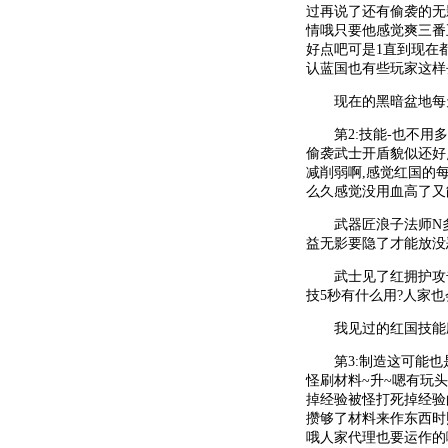
过再说了还有偷袭的无
情哦只要他感觉爽三番
好点吧可是1直到现在都
认蓝国也有些玩家这样
现在的黑暗盆地每天
第2:技能-也不用多
偷袭武士开盾貌似还好
减削弱啊,感觉红国的
么久感觉没用血高了又
武器匠浪子法师N多的
益无影要隐了才能放没
武士见了红拥护攻击力
技5秒有什么用?人家也
我见过的红国技能应该
第3:制造这可能也是
怪刷材料~升~嗯有玩头
掉经验被怪打死掉经验的
攒够了材料来作东西时
哦人家代理也要运作的