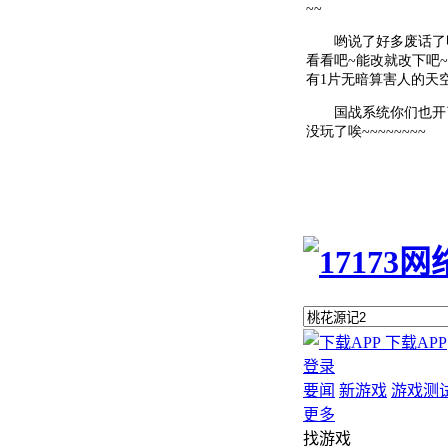
~~
哟说了好多废话了呃~
看看吧~能改就改下吧
有1片无暗算害人的天
国战系统你们也开了
没玩了唉~~~~~~~~