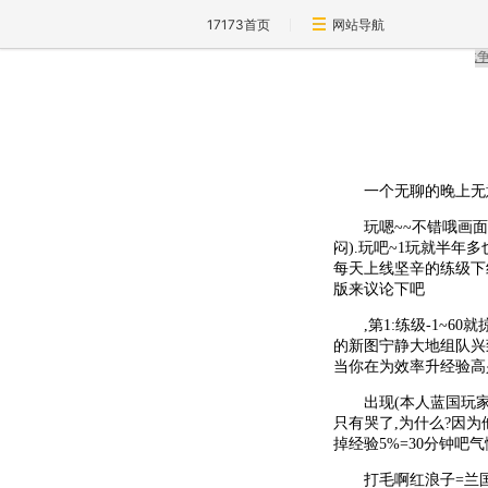
17173首页
网站导航
一个无聊的晚上无意
玩嗯~~不错哦画面可
闷).玩吧~1玩就半年多
每天上线坚辛的练级下线
版来议论下吧
,第1:练级-1~60
的新图宁静大地组队兴
当你在为效率升经验高兴
出现(本人蓝国玩家)
只有哭了,为什么?因为
掉经验5%=30分钟吧
打毛啊红浪子=兰国半