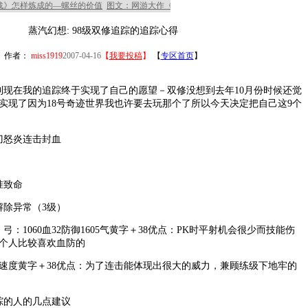
蒸汽幻想: 98级双修追踪的追踪心得
作者：
miss1919
2007-04-16
【
我要投稿
】
【
专区首页
】
在我的追踪终于实现了自己的愿望－双修没想到去年10月份时候还觉
实现了因为18号奇迹世界我也许要去玩那个了所以今天决定把自己这9个
刀怒炎连击封血
准致命
除异常（3级）
1060血32防御1605气黄字＋38优点：PK时平射机会很少而技能伤
个人比较喜欢血防的
速度黄字＋38优点：为了连击能体现出很大的威力，兼顾练级下地牢的
的人的几点建议