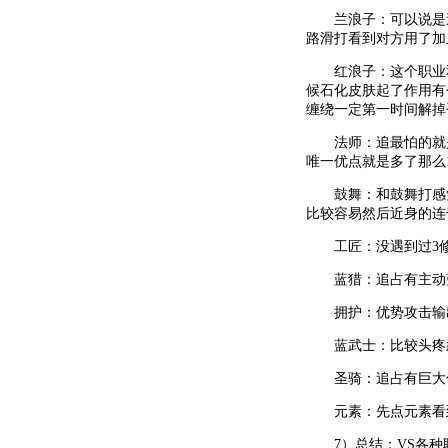
兰浪子：可以说是追
路滑打看到对方用了加
红浪子：这个职业和
候石化皮肤起了作用有
缠绕一定第一时间解掉
法师：追最怕的就是
唯一优点就是多了那么
鼓舞：和鼓舞打感觉
比较容易然后近身的连
工匠：没遇到过3修
蓝猎：追占有主动蓝
拥护：优势攻击输出
蓝武士：比较头疼武
圣骑：追占有巨大
元素：先点元素看到
7）总结：VS各种职