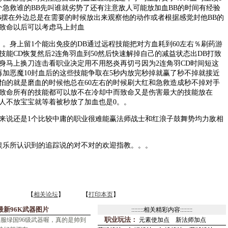
1个急救谁的BB先叫谁就劣势了还有注意敌人可能放加血BB的时间有经验
B摆在外边总是在需要的时候放出来观察他的动作或者根据感觉封他BB的
致命以后可以考虑马上封血
身上留1个能出免疫的DB通过远程技能把对方血耗到60左右％刷药游
技能CD恢复然后2连角羽血到50然后快速解掉自己的减益状态出DB打致
身马上换刀连击看职业决定用不用怒炎再切弓因为2连角羽CD时间短这
再加恶魔10封血后的这些技能争取在5秒内放完秒掉就赢了秒不掉就接近
怕的就是磨血的时候他总在60左右的时候刷大红和急救造成秒不掉对手
致命所有的技能都可以放不在冷却中而致命又是伤害最大的技能放在
敌人不放宝宝就等着被秒放了加血也是0。。
说还是1个比较中庸的职业很难能赢法师战士和红浪子鼓舞势均力敌相
乐所认识到的追踪说的对不对的欢迎指教。。。
【
相关论坛
】 【
打印本页
】