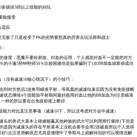
多级挂3排以上技能的别玩
要能接受
会适应
无敌了只是改变了PK的劣势要想真的厉害去玩法师和战士
的：
速度，恶魔不要轻易放。封血的运用，个人感觉封血不一定能把对方
％的斗篷5秒钟秒掉50％比较困难但是如果骗到了1次BB加血就算很成功
（没有减速10核心情况下）的小技巧：
到对方然后2连角羽瞄准平射，等凤凰的减速结束后因为没有免疫接断
减速状态继续4个技能加平射期间最好能用封血让他的BB加血为0注意瞄准
是一样的所以要在出免疫前接上断径
能力对比及注意事项（减速10下，所以没考虑对方会中减速）
头的兽武大基本上很难能赢其他种族的武大可以利用滑打僵持1下但是
的是因为减速头的存在平射基本上没机会要学会用2连破盾所以个人觉得
要好1点注意滑解状态尤其是缠绕中了争取马上就解掉别的可以视情况解