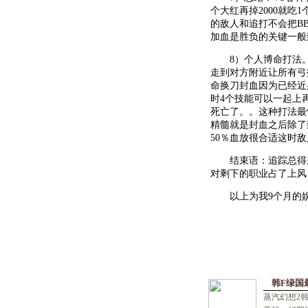
个大红再掉2000就吃
的敌人和追打不会把B
加血是胜负的关键一般
8）个人博命打法。。
走到对方附近让所有弓
命换刀封血因为已经近
时4个技能可以一起上
死亡了。。这种打法最
精髓就是封血之后除了
50％血放很合适这时
结束语：追踪总得来
对剩下的职业占了上风
以上为我9个月的娱