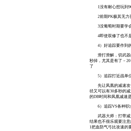
1没有耐心想玩到90
2前期PK极其无力
3没葡萄时期要学
4即使双修了也不是
4）好追踪要作到
滑打滑解，切武器的
秒掉，尤其是有了－20
了
5）追踪打近战单位
先让凤凰的减速攻击
径又可以有30多秒的
的DB时间和凤凰减速
6）追踪VS各种职业
武器大师：打带减速
结果也不很乐观要注意
1把血防气弓比攻速的