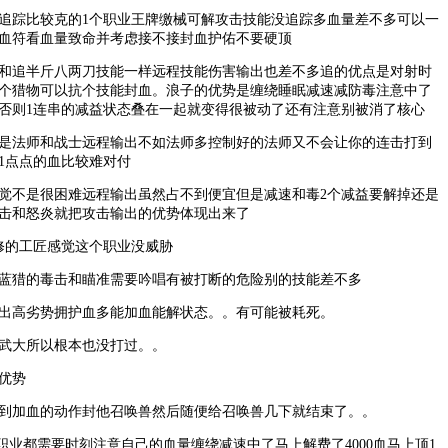
踪比较克的1个职业王牌缴械可解攻击技能没追踪多血量差不多可以一
血符看血量致命并考虑接不接封血护佑不要硬顶
追半斤八两刀技能一样远程技能伤害输出也差不多追的优点是对射时
个猎物可以抗个技能封血。浪子的优势是缠绕睡眠减速减防毒注意中了
否则1连串的减益状态叠在一起就变得很被动了还有注意别被消了核心
法师和战士远程输出不如法师多控制好的法师又不会让你的连击打到
1点点的血比较难对付
不是很困难远程输出虽然占不到便宜但是减速和毒2个减益要解掉还是
击和怒炎就把攻击输出的优势体现出来了
的工匠感觉这个职业没威胁
猎的毒击和瞄准需要吟唱有被打断的危险别的技能差不多
高劣势拥护血多能加血能解状态。。有可能被耗死。
大所以根本也没打过。。
优势
加血的动作封他召唤兽然后随便给召唤兽几下就结束了。。
业都需要时刻注意自己的血量缠绕减速中了马上解费了4000血马上顶1