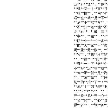
己**引**怪**，**你**
**郁**闷**！**而**且
**很**快**，**网**4
话**也**就**是**不**
**从**不**熬**夜**，*
**不**知**道**能**不
左**右**！**最**高**
**字**，**猛**！**<**/
**职**业**6**0**多
**能**大**家**不**知
喝**蓝**无**数**。**而
**W**，**我**只**能
**，**群**P**的**时
**袭**一**下**来**个
不**好**没**等**放**
**你**那**就**是**跑
**，**眩**晕**，**睡
别**的**招**了**！**
**地**！**强**烈**要**
** **<**P**>** *
开**旋**风**开**心**
**怪**的**，**心**灵
很**多**，**装**备**