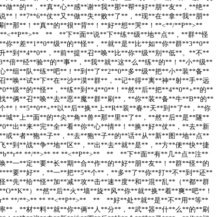
**做**的**，**真**心**感**谢**我**那**帮**好**朋**友**，**绝**
说**！**7**6**仗**又**做**失**败**了**，**现**在**拿**我**朋**
刷**那**！**真**的**很**背**！**好**想**哭**！**<**/**P**>**
* ** **<**P**>** ** **下**面**说**下**练**级**地**点**，**群**怪
*你**差**1**0**级**的**怪**，**就**是**比**如**你**群**3**0**
升**到**4**0**，**前**提**召**唤**比**你**级**别**低**。**不**
3**倍**经**验**的**事**，**我**就**这**么**练**的**！**小**级**
心**组**队**练**吧**！**到**了**2**0**多**级**把**小**装**备**
召**唤**试**下**在**沙**漠**群**，**记**得**离**神**射**手**远
*0**级**的**怪**，**练**到**4**0**！**然**后**把**4**0**+**的**
找**俩**召**唤**去**恶**魔**群**刷**，**你**装**备**牛**B**的**
个**！**5**0**+**以**后**换**上**R**装**春**天**到**了**，**你
**城**上**面**的**尖**角**兽**那**里**了**，**然**后**是**隧**
7**0**出**来**完**全**看**你**心**情**！**换**好**仗**，**去**新
**或**者**狍**子**，**去**狍**子**的**话**从**新**图**地**点**
飞**到**战**争**地**区**，**出**去**就**是**，**方**便**快**捷
**b**r** **/**>** ** **<**P**>** ** **下**面**有**几**点**注**
唤**一**定**要**长**期**合**作**的**好**朋**友**！**群**怪**的
****要**好**，**一**把**5**个**，**多**了**你**打**不**到**还**
怪**先**给**怪**加**减**攻**击**速**度**和**混**乱**（**都**群
**O**K**）**然**后**火**墙**旋**风**你**就**换**着**爽**吧**！
**r** **/**>** ** **<**P**>** ** **好**处**就**是**不**用**等**
率**，**材**料**就**你**俩**人**分**，**武**器**什**么**的**刷