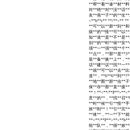
**帮**着**凑**材**料
对**绝**对**没**话**
友**燕**子**的**仗**
<**b**r** **/**>*
**可**以**群**到**和*
级**的**怪**可**以**
知**道**是**不**是**
别**的**时**候**安**
强**一**强**找**个**
**点**，**那**是**3*
装**备**换**上**，**
话**建**议**找**一**
**就**可**以**去**比
道**，**6**6**到**
**地**图**群**虫**子
保**存**那**直**接**
**！**<**/**P**>**<
意**的**，**找**召**
**时**候**引**怪**手
挨**削**！**引**完**
**体**，**一**下**就
**<**/**P**>**<**b
组**队**，**很**效**