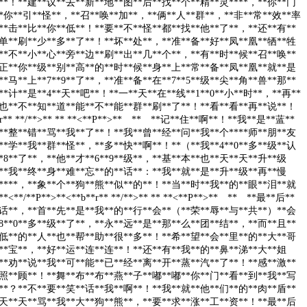
**！**建**议**去**新**地**图**后**找**个**精**灵****，**你**门
**你**引**怪**，**召**唤**加**，**俩**人**群**，**非**常**效**率
**击**比**你**低**！**要**不**怪**都**找**他**了**，**还**有**
单**刷**少**多**了**！**坏**处**，**准**备**好**凤**凰**牺**牲
**不**小**心**旁**边**刷**出**几**个**，**有**时**候**召**唤**
正**你**级**别**高**的**时**候**身**上**常**备**凤**凰**就**是
*马**上**7**9**了**，**准**备**在**7**5**级**尖**角**兽**那**
**计**是**4**天**吧**！**一**天**在**线**1**0**小**时**，**再**
也**不**知**道**能**不**能**群**刷**了**！**看**看**再**说**！
**r** **/**>** ** **<**P**>** ** **记**住**啊**！**我**是**蓝**
**整**错**骂**我**了**！**我**曾**经**问**我**个****师**朋**友
**学**我**群**怪**，**多**快**啊**！**（**我**4**0**多**级**认
**8**了**，**他**才**6**9**级**，**基**本**也**天**天**升**级
**我**终**身**难**忘**的**话**：**我**就**是**升**级**再**慢
****，**象**个**狗**熊**似**的**！**当**时**我**的**眼**泪**就
**/**P**>**<**b**r** **/**>** ** **<**P**>** ** **最**后**
话**，**首**先**是**我**的**行**会**（**荣**辱**与**共**）**会
*8**0**多**级**了**，**永**远**是**那**么**团**结**，**而**且**
低**的**人**也**帮**助**很**多**！**希**望**会**里**的**大**哥
**宝**，**好**运**连**连**！**还**有**我**的**鼻**涕**大**姐
**劝**说**我**可**能**已**经**离**开**蒸**汽**了**！**感**激**
照**顾**！**舞**布**布**燕**子**嘟**嘟**你**门**看**到**我**写
**？**不**要**笑**话**我**啊**！**我**就**他**们**的**肉**盾**
天**天**骂**我**大**狗**熊**，**要**求**涨**工**资**！**最**后