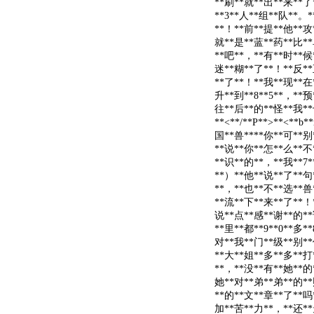
**刷**就**出**来**了
**3**人**组**队**。
**！**前**提**他**攻
就**是**蓝**药**比**
**吧**，**有**时**候
迷**糊**了**！**反**
**了**！**我**现**在*
升**到**8**5**，**预
往**后**的**怪**我**
**<**/**P**>**<**b
国**兽****你**可**别
**说**你**怎**么**不
**识**的**，**我**7
**）**他**说**了**句
**，**也**不**选**兽
**流**下**来**了**！**<
说**点**感**谢**的**
**里**都**9**0**多*
对**我**门**级**别**
**大**姐**多**多**打
**，**没**有**她**的
她**对**弟**弟**的**
**的**文**章**了**吗
加**苦**力**，**还**