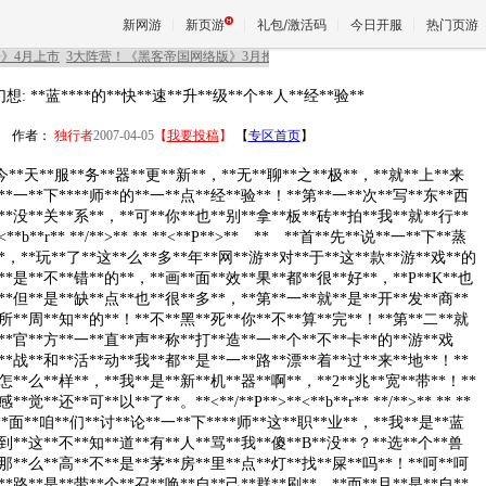
新网游
新页游
礼包/激活码
今日开服
热门页游
想: **蓝****的**快**速**升**级**个**人**经**验**
魔兽
作者：
独行者
2007-04-05
【
我要投稿
】
【
专区首页
】
**今**天**服**务**器**更**新**，**无**聊**之**极**，**就**上**来
天堂
**一**下****师**的**一**点**经**验**！**第**一**次**写**东**西
**没**关**系**，**可**你**也**别**拿**板**砖**拍**我**就**行**
<**b**r** **/**>** ** **<**P**>** ** **首**先**说**一**下**蒸
**，**玩**了**这**么**多**年**网**游**对**于**这**款**游**戏**的
王权与
**是**不**错**的**，**画**面**效**果**都**很**好**，**P**K**也
**但**是**缺**点**也**很**多**，**第**一**就**是**开**发**商**
所**周**知**的**！**不**黑**死**你**不**算**完**！**第**二**就
**官**方**一**直**声**称**打**造**一**个**不**卡**的**游**戏
**战**和**活**动**我**都**是**一**路**漂**着**过**来**地**！**
怎**么**样**，**我**是**新**机**器**啊**，**2**兆**宽**带**！**
*觉**还**可**以**了**。**<**/**P**>**<**b**r** **/**>** ** **
下**面**咱**们**讨**论**一**下****师**这**职**业**，**我**是**蓝
*到**这**不**知**道**有**人**骂**我**傻**B**没**？**选**个**兽
*那**么**高**不**是**茅**房**里**点**灯**找**屎**吗**！**呵**呵
**路**是**带**个**召**唤**自**己**群**刷**，**而**且**是**自**