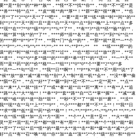
要**是**别**的**种**族**，**怪**不**找**你**，**你**不**还**是
**兽****特**点**，**皮**糙**肉**厚**！**群**刷**很**爽**，**也
**开**了**2**0**天**了**吧**，**要**是**算**练**级**时**间**的**
到**1**2**天**而**且**是**白**天**8**点**到**晚**上**8**点**多
*现**在**7**8**级**9**1**%**了**，**有**3**倍**经**验**的**，
**能**算**快**的**了**，****师**排**名**是**在**5**到**6**位**
的****师**8**9**了**，**我**门**会**的**，**那**就**是**一**个
**P**>**<**b**r** **/**>** ** **<**P**>** ** **练****师**的
**级**的**时**候**也**迷**茫**过**，**也**想**过**放**弃**，**可
**道**，**6**0**多**级**的****师**单**打**的**话**，**一**天**
**蓝**药**的**价**格**一**组**1**0**0**个**要**2**0**多
**说**一**句**话**，**我**日**啊**！**P**K**就**不**用**说**了
**候**放**放**减**速**给**别**人**制**造**机**会**，**没**事**偷
**陨**石**，**点**好**了**砸**到**还**不**一**定**死**，**点**
出**来**人**就**挂**了**或**者**超**出**距**离**！**有**人**追
**路**大**大**地**！**单**P**套**路**自**己**掌**握**，**减**速
**眠**啥**的**使**劲**鼓**，**秒**不**了**就**折**磨**，**没**
我**现**在**马**上**7**9**，**小****都**算**不**上**！**我**日
求**降**低**蓝**药**价**格**！**<**/**P**>**<**b**r** **/**>**
* **在**练**级**加**点**方**面**，**个**人**意**见**，**火**墙**
灵**开**混**乱**开**都**很**有**用**！**前**俩**个**技**能**刷
**开**了**以**后**怪**的**最**大**攻**击**和**爆**击**减**少**
好**点**有**召**唤**给**你**加**血**顶**5**个**级**别**和**你**