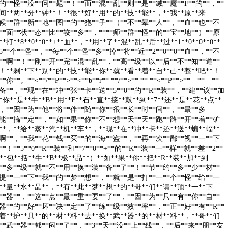
的**怪**没**问**题**！**而**混**乱**则**是**减**魔**F**的**，**
间**两**分**钟**！**很**好**用**的**技**能**，**我**原**来
**候**群**新**地**图**的**狍**子**（**不**晕**人**，**血**也**不
**面**状**态**比**较**多**，****师**群**怪**的**宝**地**）**原
*打**8**0**0**+**血**，**用**了**混**乱**后**过**1**0**0**0**
5**个**怪**，**每**个**怪**多**掉**将**近**2**0**0**血**，**不
**啊**！**刚**开**完**混**乱**，**高**级**以**后**不**知**道**
！**剩**下**别**的**技**能**你**就**看**着**自**己**整**吧**！
**。**<**/**P**>**<**b**r** **/**>** ** **<**P**>** ** **
备**，**现**在**冲**张**卡**送**5**0**的**R**装**，**建**议**加
**你**是**牛**B**用**F**石**直**接**鼓**到**7**还**是**花**点**
，**因**为**他**将**伴**随**你**很**长**时**间**，**最**多
**能**搞**定**，**如**果**你**不**想**天**天**跑**路**开**着**矿
**，**给**蒸**汽**机**车**，**现**在**冲**卡**还**送**蝙**蝠**
啊**，**我**花**钱**买**的**海**盗**，**再**次**鄙**视**一**下
*！**5**0**R**装**和**7**0**+**的**K**装**一**样**就**差**2**
不**包**括**牛**B**极**品**）**如**果**你**把**R**装**加**到
*0**多**级**就**不**用**换**装**备**了**！**节**约**多**少**材**
提**一**下**我**的**梦**想**，**就**是**打**一**个**怪**给**一
**量**水**晶**，**有**此**梦**想**的**哥**们**请**顶**一**下
**器**，**这**点**最**重**要**了**，**因**为**只**有**你**自**
器**的**好**坏**决**定**了**练**级**效**率**，**正**好**有**R**
着**护**具**的**材**料**去**换**武**器**的**材**料**，**哥**们
**武**器**郁**闷**了**，**3**天**没**上**线**，**后**来**朋**友