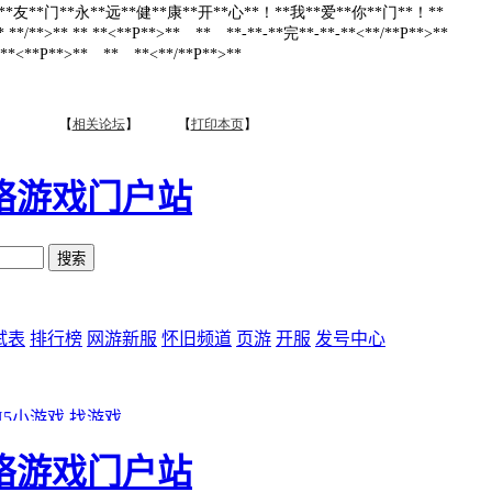
**友**门**永**远**健**康**开**心**！**我**爱**你**门**！**
* **/**>** ** **<**P**>** ** **-**-**完**-**-**<**/**P**>**
* **<**P**>** ** **<**/**P**>**
【
相关论坛
】 【
打印本页
】