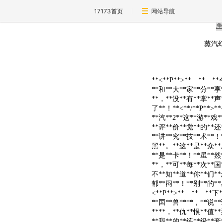
17173首页
网站导航
蒸汽幻
**<**P**>** ** 
**和**大**家**分**享
**，**没**有**掌**声
了**！**<**/**P**>**
**汽**2**这**游**戏
**评**价**觉**的**还
**讲**究**技**术**！
黑**。**这**是**众**
**是**卡**！**虽**然
**，**可**每**次**国
不**知**道**你**们**
郁**闷**！**别**的**感*
<**P**>** ** **
**国**兽****，**说*
****，**仇**恨**值*
**我**的**练**级**套