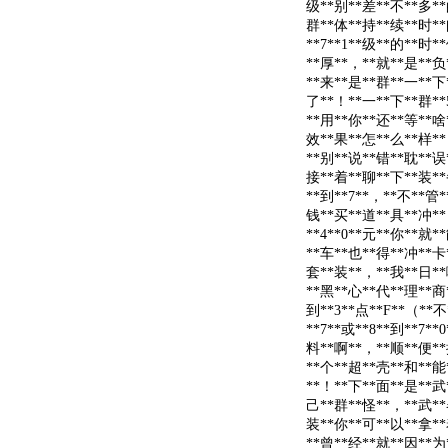
级**别**差**不**多**
群**体**持**续**时**
**7**1**级**的**时
**厚**，**就**是**负
**来**是**群**一**下*
了**！**一**下**群**
**用**你**还**等**啥
效**果**怎**么**样**
**别**说**错**耽**误**你
接**着**聊**下**装**
**到**7**，**不**管
钱**买**道**具**冲**
**4**0**元**你**就
**车**也**得**冲**卡
套**装**，**我**日**
**黑**心**代**理**商*
到**3**点**F**（**
**7**或**8**到**7*
料**啊**，**顺**便**
**个**超**壳**和**能
**！**下**面**是**武
己**群**怪**，**武**
装**你**可**以**拿**
**曾**经**就**因**为