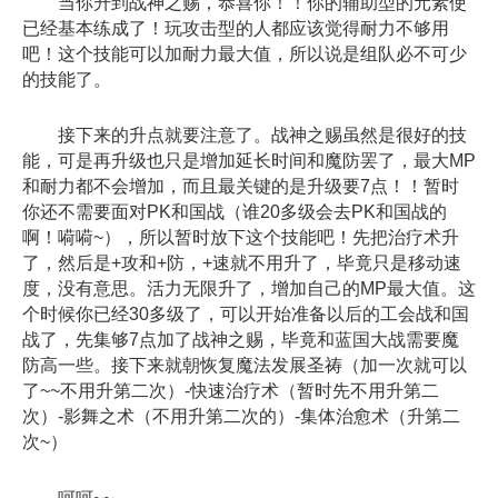
当你升到战神之赐，恭喜你！！你的辅助型的元素使
已经基本练成了！玩攻击型的人都应该觉得耐力不够用
吧！这个技能可以加耐力最大值，所以说是组队必不可少
的技能了。
接下来的升点就要注意了。战神之赐虽然是很好的技
能，可是再升级也只是增加延长时间和魔防罢了，最大MP
和耐力都不会增加，而且最关键的是升级要7点！！暂时
你还不需要面对PK和国战（谁20多级会去PK和国战的
啊！嗬嗬~），所以暂时放下这个技能吧！先把治疗术升
了，然后是+攻和+防，+速就不用升了，毕竟只是移动速
度，没有意思。活力无限升了，增加自己的MP最大值。这
个时候你已经30多级了，可以开始准备以后的工会战和国
战了，先集够7点加了战神之赐，毕竟和蓝国大战需要魔
防高一些。接下来就朝恢复魔法发展圣祷（加一次就可以
了~~不用升第二次）-快速治疗术（暂时先不用升第二
次）-影舞之术（不用升第二次的）-集体治愈术（升第二
次~）