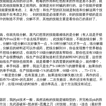
技能能提高你的存活率。枪毒的作用和红色粉末的作用是差不多的，就
在其他技能恢复之前用的。探测是光针对贼的潜行的。这个技能开锁要
个技能要慎重考虑。2、暴力型：和生产型的区别就是制造和分解这两个技
技能不在考虑之列），剑的技能是必须要开的，剑的技能要开锁的是后
中的制造不开锁，分解不开。其他的技能主要是看你自己的喜好了。
，你就先练分解。蒸汽幻想里的技能最难练的是分解（有人说是开锁
蒸汽中ms没有一个会去练开锁的），此技能不能挂，不能连续分解，升
分解8-9是分解41次好像升一点，9-10时分解74次才升一点，练分解最
，分解后的材料还可以作成药，把练分解到10，你会发现整个世界都会
不想练分解的话，你就找个10级分解的朋友帮助你，那你也没有10级分
生产会很费钱的，练生产你还要知道村庄里的材料NPC的位置，这些资
始练生产很快也很简单，就是看哪个东西需要的材料最少，就作哪个，
套，单手钝器，腰带，我这只是生产9-10时作71的腰带最省，如果你的
单手钝器。生产技能40级+5％的成功率，60级+10％，，75+15％，
技巧，一般是垫分解，也有直接上的，如果连续分解失败2次后，再作的话，
后作70+或90+的孔装时，点分解，二次失败后，再作还没有失败过。不
筛子，出现100或1的时候作，成功率高点，这个方法我没有试过。
，我的pk技术一般，虽然说枪的技能是辅助型的，开完枪后pk的胜
的方法：先武器破坏+怒炎斩+恶魔之刃（封技能，封血）+连击（最好滑