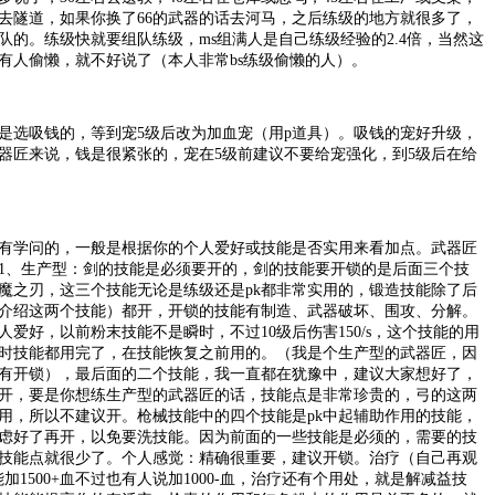
左右去隧道，如果你换了66的武器的话去河马，之后练级的地方就很多了，
队的。练级快就要组队练级，ms组满人是自己练级经验的2.4倍，当然这
有人偷懒，就不好说了（本人非常bs练级偷懒的人）。
选吸钱的，等到宠5级后改为加血宠（用p道具）。吸钱的宠好升级，
器匠来说，钱是很紧张的，宠在5级前建议不要给宠强化，到5级后在给
学问的，一般是根据你的个人爱好或技能是否实用来看加点。武器匠
1、生产型：剑的技能是必须要开的，剑的技能要开锁的是后面三个技
魔之刃，这三个技能无论是练级还是pk都非常实用的，锻造技能除了后
介绍这两个技能）都开，开锁的技能有制造、武器破坏、围攻、分解。
爱好，以前粉末技能不是瞬时，不过10级后伤害150/s，这个技能的用
k时技能都用完了，在技能恢复之前用的。（我是个生产型的武器匠，因
有开锁），最后面的二个技能，我一直都在犹豫中，建议大家想好了，
开，要是你想练生产型的武器匠的话，技能点是非常珍贵的，弓的这两
实用，所以不建议开。枪械技能中的四个技能是pk中起辅助作用的技能，
虑好了再开，以免要洗技能。因为前面的一些技能是必须的，需要的技
技能点就很少了。个人感觉：精确很重要，建议开锁。治疗（自己再观
级能加1500+血不过也有人说加1000-血，治疗还有个用处，就是解减益技