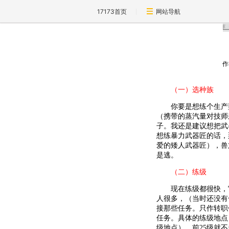
17173首页
网站导航
作
（一）选种族
你要是想练个生产型
（携带的蒸汽量对技师
子。我还是建议想把武
想练暴力武器匠的话，
爱的矮人武器匠），兽
是逃。
（二）练级
现在练级都很快，官
人很多，（当时还没有
接那些任务。只作转职
任务。具体的练级地点
级地点）。前25级就不