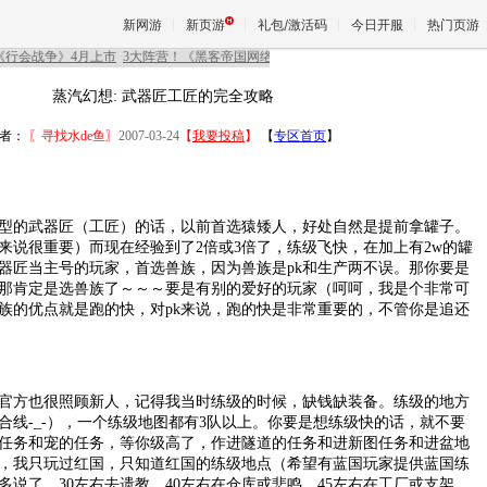
新网游
新页游
礼包/激活码
今日开服
热门页游
蒸汽幻想: 武器匠工匠的完全攻略
魔兽
者：
〖寻找水de鱼〗
2007-03-24
【
我要投稿
】
【
专区首页
】
天堂
的武器匠（工匠）的话，以前首选猿矮人，好处自然是提前拿罐子。
来说很重要）而现在经验到了2倍或3倍了，练级飞快，在加上有2w的罐
王权与
器匠当主号的玩家，首选兽族，因为兽族是pk和生产两不误。那你要是
那肯定是选兽族了～～～要是有别的爱好的玩家（呵呵，我是个非常可
族的优点就是跑的快，对pk来说，跑的快是非常重要的，不管你是追还
方也很照顾新人，记得我当时练级的时候，缺钱缺装备。练级的地方
合线-_-），一个练级地图都有3队以上。你要是想练级快的话，就不要
任务和宠的任务，等你级高了，作进隧道的任务和进新图任务和进盆地
，我只玩过红国，只知道红国的练级地点（希望有蓝国玩家提供蓝国练
多说了，30左右去遗教，40左右在仓库或悲鸣，45左右在工厂或支架，