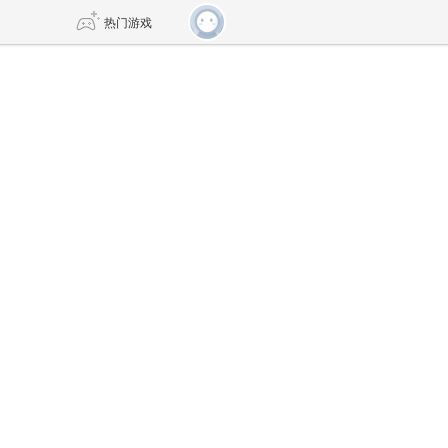
热门游戏
DNF
传奇4
剑网3旗舰版
新天龙八部
自由
诛仙世界
仙剑世界