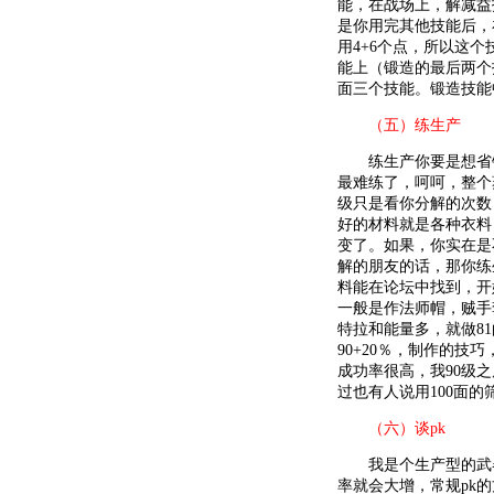
能，在战场上，解减益
是你用完其他技能后，
用4+6个点，所以这
能上（锻造的最后两个
面三个技能。锻造技能
（五）练生产
练生产你要是想省钱
最难练了，呵呵，整个
级只是看你分解的次数，
好的材料就是各种衣料
变了。如果，你实在是
解的朋友的话，那你练
料能在论坛中找到，开
一般是作法师帽，贼手
特拉和能量多，就做81的
90+20％，制作的
成功率很高，我90级之
过也有人说用100面的
（六）谈pk
我是个生产型的武器匠
率就会大增，常规pk