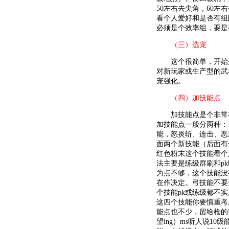
50左右去尖角，60
看个人爱好和是否有组
必须是个效率组，要是
（三）选宠
这个很简单，开始是
对新玩家或生产型的武
宠强化。
（四）加技能点
加技能点是个非常有
加技能点一般分两种：
能，怒炎斩、连击、恶
面两个新技能（后面有
红色粉末这个技能看个人
法主要是练级群刷和p
为点不够，这个技能没
在作决定。弓技能不要
个技能pk或练级都不
这四个技能你要慎重考
能点也不少，留给枪的
望ing）ms听人说10