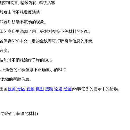
械控制装置, 精致齿轮, 精致活塞
一般攻击时不耗费魔法值
速武器后移动不流畅的现象。
的工艺商店里添加了用上等材料交换下等材料的NPC。
位置保存NPC中交一定的金钱即可打听简单信息的系统
动速度。
击技能时不消耗治疗子弹的BUG
2级以上角色的经验值条不正确显示的BUG
级时宠物的帮助信息。
特王国
技师
(
专区
视频
截图
搜狗
论坛
经验
)转职任务的提示中的错误。
 通过采矿可获得的材料)