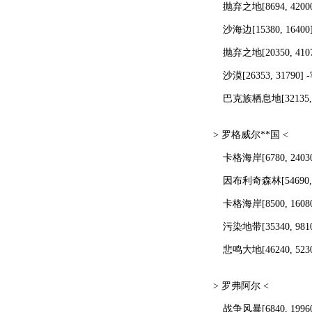
抛弃之地[8694, 42000
沙海边[15380, 16400
抛弃之地[20350, 4107
沙漠[26353, 31790] 
巴克族栖息地[32135, 
> 罗格威尔**国 <
卡格海岸[6780, 24030
因布利奇森林[54690, 9
卡格海岸[8500, 1608
污染地带[35340, 981
悲鸣大地[46240, 52
> 罗弗阿尔 <
战争风暴[6840, 1996