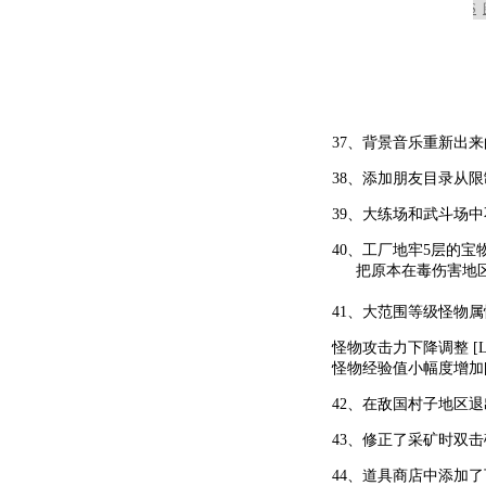
37、背景音乐重新出来的时
38、添加朋友目录从限
39、大练场和武斗场
40、工厂地牢5层的宝
把原本在毒伤害地区
41、大范围等级怪物
怪物攻击力下降调整 [Lv 
怪物经验值小幅度增加[Lv 
42、在敌国村子地区
43、修正了采矿时双击矿
44、道具商店中添加