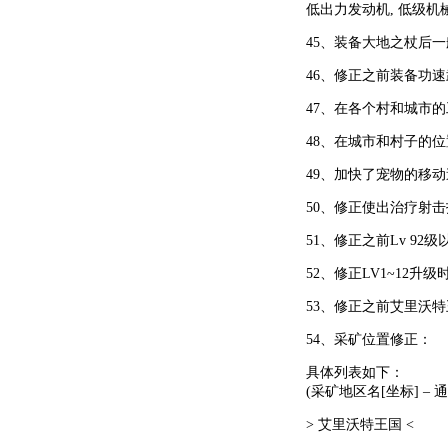
低出力发动机, 低级机
45、装备大地之杖后
46、修正之前装备功
47、在各个村和城市
48、在城市和村子的
49、加快了宠物的移
50、修正使出治疗射
51、修正之前Lv 9
52、修正LV1~12升
53、修正之前艾里沃
54、采矿位置修正：
具体列表如下：
(采矿地区名[坐标] –
> 艾里沃特王国 <