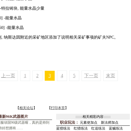
0] -特拉铸块, 能量水晶少量
0] -能量水晶
50] -能量水晶
祖米利, 纳斯达因附近的采矿地区添加了说明相关采矿事项的矿夫NPC。
上一页
1
2
3
4
5
下一页
末页
【
相关论坛
】 【
打印本页
】