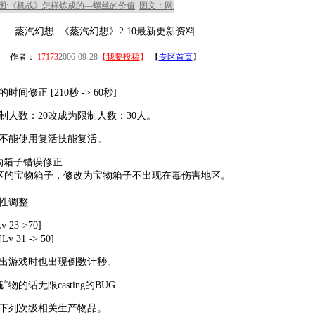
蒸汽幻想: 《蒸汽幻想》2.10最新更新资料
作者：
17173
2006-09-28
【
我要投稿
】
【
专区首页
】
间修正 [210秒 -> 60秒]
制人数：20改成为限制人数：30人。
中不能使用复活技能复活。
物箱子错误修正
的宝物箱子，修改为宝物箱子不出现在毒伤害地区。
属性调整
23->70]
31 -> 50]
退出游戏时也出现倒数计秒。
物的话无限casting的BUG
了下列次级相关生产物品。