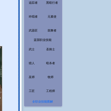
追踪者
黑暗行者
吟唱者
元素使
武器匠
鼓舞者
蓝国职业技能
武士
圣骑士
猎人
暗杀者
巫师
牧师
工匠
工程师
全职业技能图解