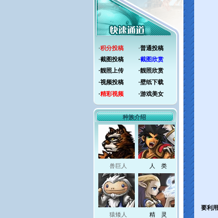
·
积分投稿
·
普通投稿
·
截图投稿
·
截图欣赏
·
靓照上传
·
靓照欣赏
·
视频投稿
·
壁纸下载
·
精彩视频
·
游戏美女
种族介绍
兽巨人
人 类
要利
猿矮人
精 灵