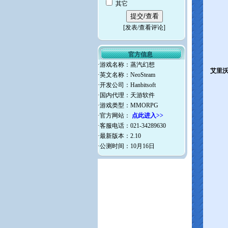
其它
[
发表/查看评论
]
官方信息
·游戏名称：蒸汽幻想
艾里沃
·英文名称：NeoSteam
·开发公司：Hanbitsoft
·国内代理：天游软件
·游戏类型：MMORPG
·官方网站：
点此进入>>
·客服电话：021-34289630
·最新版本：2.10
·公测时间：10月16日