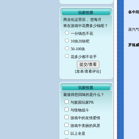
各中间
玩家投票
商业化运营后， 您每月
将在游戏中花费多少钱呢？
蒸汽
一分钱也不花
10块20块吧
罗格威
50-100块
花多少都不在乎
[
发表/查看评论
]
玩家投票
最值得您回味的是什么？
与敌国玩家PK
与怪物战斗
游戏中的友情爱情
游戏中美丽的风景
以上全是