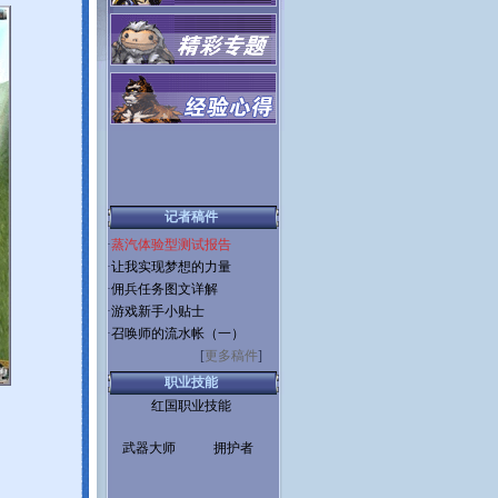
记者稿件
·
蒸汽体验型测试报告
·
让我实现梦想的力量
·
佣兵任务图文详解
·
游戏新手小贴士
·
召唤师的流水帐（一）
[
更多稿件
]
职业技能
红国职业技能
武器大师
拥护者