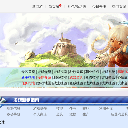
新网游
新页游
礼包/激活码
今日开服
热门页游
魔兽
天堂
王权与
专区首页
|
游戏介绍
|
游戏指南
|
种族天赋
|
职业特点
|
游戏系统
|
精彩视
新手指南
|
怪物介绍
|
职业技能
|
武器道具
|
蒸汽技能
|
游戏壁纸
|
心情故
任务指南
|
游戏地图
|
战士经验
|
盗贼经验
|
法师经验
|
技师经验
|
玩家交
基本信息
游戏操作
技能
任务
转职
利用仓库
移动手段
个人商店
道具
宠物
生产
新蒸汽道具
气球