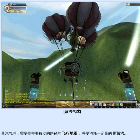
[蒸汽气球]
用
蒸汽气球，需要携带要移动的路径的
飞行地图，
并要消耗一定量的
新蒸汽。