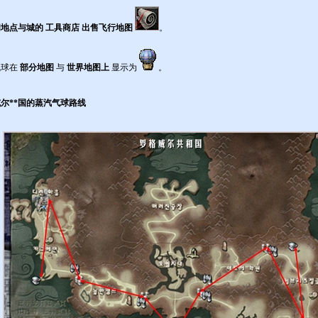
地点与城的 工具商店 出售飞行地图
。
气球在
部分地图
与
世界地图上
显示为
。
尔**国的蒸汽气球路线