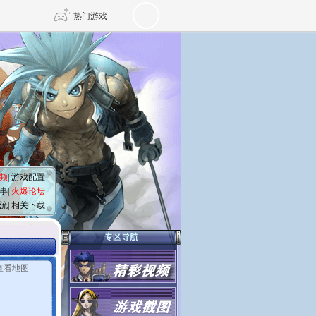
热门游戏
DNF
传奇4
剑网3旗舰版
新天龙八部
自由
诛仙世界
仙剑世界
频
|
游戏配置
事
|
火爆论坛
流
|
相关下载
专区导航
查看地图