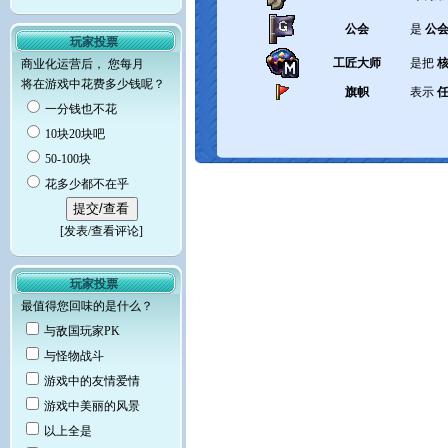
公会
是
公
玩家投票
工匠大师
是把
商业化运营后， 您每月
将在游戏中花费多少钱呢？
旗帜
表示
一分钱也不花
10块20块吧
50-100块
花多少都不在乎
[
发表/查看评论
]
玩家投票
最值得您回味的是什么？
与敌国玩家PK
与怪物战斗
游戏中的友情爱情
游戏中美丽的风景
以上全是