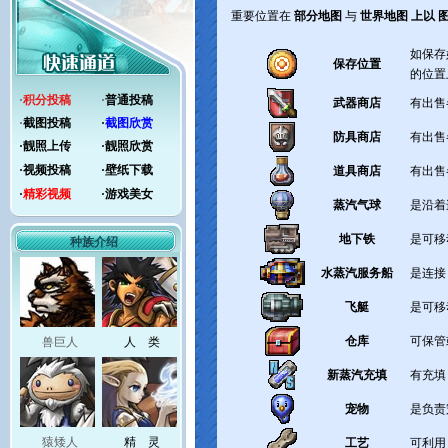
重要位置在
部分地图
与
世界地图 上以 
如保存
保存位置
的位置
·
积分投稿
·
普通投稿
武器商店
有出
·
截图投稿
·
截图欣赏
防具商店
有出
·
靓照上传
·
靓照欣赏
·
视频投稿
·
壁纸下载
道具商店
有出
·
精彩视频
·
游戏美女
蒸汽气球
是沿
地下铁
是可
种族介绍
水蒸汽服务船
是连
飞艇
是可
仓库
可保管
兽巨人
人 类
新蒸汽充填
有充
宠物
是负责
猿矮人
精 灵
工艺
可利