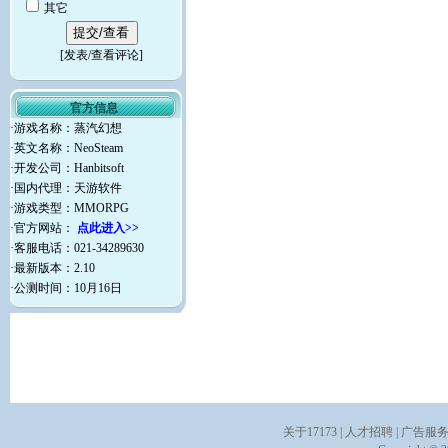
其它
[
发表/查看评论
]
官方信息
·游戏名称：蒸汽幻想
·英文名称：NeoSteam
·开发公司：Hanbitsoft
·国内代理：天游软件
·游戏类型：MMORPG
·官方网站：
点此进入>>
·客服电话：021-34289630
·最新版本：2.10
·公测时间：10月16日
关于17173
|
人才招聘
|
广告服