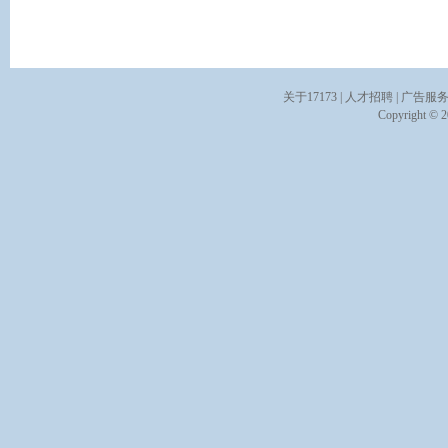
关于17173
|
人才招聘
|
广告服
Copyright © 20