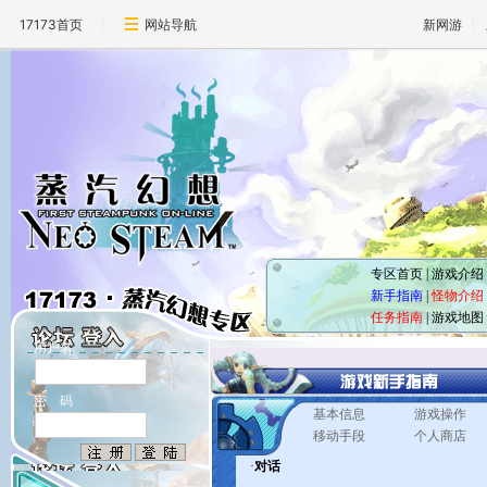
17173首页
网站导航
新网游
专区首页
|
游戏介绍
新手指南
|
怪物介绍
任务指南
|
游戏地图
用户名
密 码
基本信息
游戏操作
移动手段
个人商店
·
对话